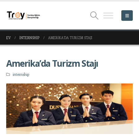
EV
INTERNSHIP
AMERIKA’DA TURIZM STAJI
Amerika’da Turizm Stajı
internship