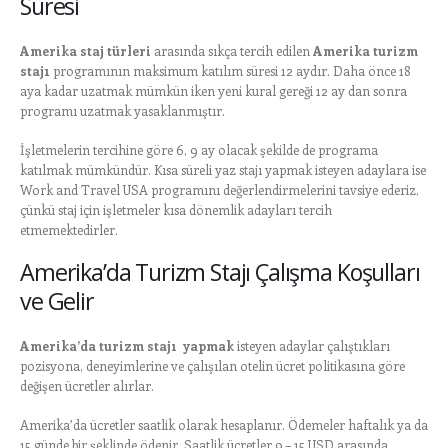
Süresi
Amerika staj türleri
arasında sıkça tercih edilen
Amerika turizm
stajı
programının maksimum katılım süresi 12 aydır. Daha önce 18
aya kadar uzatmak mümkün iken yeni kural gereği 12 ay dan sonra
programı uzatmak yasaklanmıştır.
İşletmelerin tercihine göre 6, 9 ay olacak şekilde de programa
katılmak mümkündür. Kısa süreli yaz stajı yapmak isteyen adaylara ise
Work and Travel USA programını değerlendirmelerini tavsiye ederiz,
çünkü staj için işletmeler kısa dönemlik adayları tercih
etmemektedirler.
Amerika’da Turizm Stajı Çalışma Koşulları
ve Gelir
Amerika’da turizm stajı yapmak
isteyen adaylar çalıştıkları
pozisyona, deneyimlerine ve çalışılan otelin ücret politikasına göre
değişen ücretler alırlar.
Amerika’da ücretler saatlik olarak hesaplanır. Ödemeler haftalık ya da
15 günde bir şeklinde ödenir. Saatlik ücretler 9 – 15 USD arasında