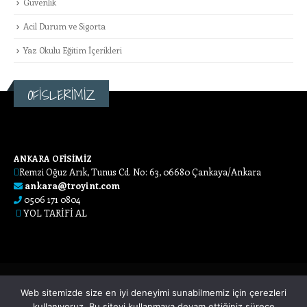
Güvenlik
Acil Durum ve Sigorta
Yaz Okulu Eğitim İçerikleri
OFİSLERİMİZ
ANKARA OFİSİMİZ
Remzi Oğuz Arık, Tunus Cd. No: 63, 06680 Çankaya/Ankara
ankara@troyint.com
0506 171 0804
YOL TARİFİ AL
Web sitemizde size en iyi deneyimi sunabilmemiz için çerezleri
kullanıyoruz. Bu siteyi kullanmaya devam ettiğiniz sürece