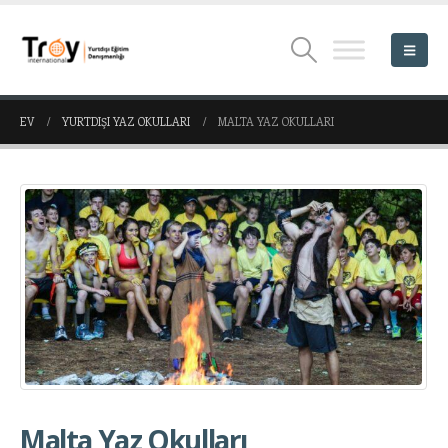
EV
YURTDIŞI YAZ OKULLARI
MALTA YAZ OKULLARI
Malta Yaz Okulları