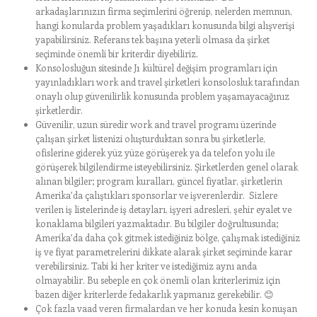
arkadaşlarınızın firma seçimlerini öğrenip, nelerden memnun,
hangi konularda problem yaşadıkları konusunda bilgi alışverişi
yapabilirsiniz. Referans tek başına yeterli olmasa da şirket
seçiminde önemli bir kriterdir diyebiliriz.
Konsolosluğun sitesinde J1 kültürel değişim programları için
yayınladıkları work and travel şirketleri konsolosluk tarafından
onaylı olup güvenilirlik konusunda problem yaşamayacağınız
şirketlerdir.
Güvenilir, uzun süredir work and travel programı üzerinde
çalışan şirket listenizi oluşturduktan sonra bu şirketlerle,
ofislerine giderek yüz yüze görüşerek ya da telefon yolu ile
görüşerek bilgilendirme isteyebilirsiniz. Şirketlerden genel olarak
alınan bilgiler; program kuralları, güncel fiyatlar, şirketlerin
Amerika’da çalıştıkları sponsorlar ve işverenlerdir. Sizlere
verilen iş listelerinde iş detayları, işyeri adresleri, şehir eyalet ve
konaklama bilgileri yazmaktadır. Bu bilgiler doğrultusunda;
Amerika’da daha çok gitmek istediğiniz bölge, çalışmak istediğiniz
iş ve fiyat parametrelerini dikkate alarak şirket seçiminde karar
verebilirsiniz. Tabi ki her kriter ve istediğimiz aynı anda
olmayabilir. Bu sebeple en çok önemli olan kriterlerimiz için
bazen diğer kriterlerde fedakarlık yapmanız gerekebilir. 😊
Çok fazla vaad veren firmalardan ve her konuda kesin konuşan