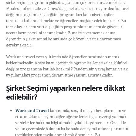
şirket seçimi programın gidişatı açısından çok önem arz etmektedir.
Maalesef ülkemizde ve Dünya’da genel olarak bu tarz yurtdışı kültürel
değişim programları ve eğitim programları kötü niyetli kişiler
tarafında kullanılabilmekte ve öğrencileri mağdur edebilmektedir. Bu
tarz olaylar hem yurt dışı eğitim programlarının hem de güvenilir
acentaların prestijini sarsmaktadır. Buna izin vermemek adına
öğrencinin şirket seçimi konusunda çok özenli ve titiz davranması
gerekmektedir.
Work and travel 2022 yılı içerisinde öğrenciler tarafından merak
beklenmektedir. Acaba bu yıl içerisinde öğrenciler Amerika’da kültürel
değişim programına katılabilecek mi ? Pandeminin yavaşlaması ve aşı
uygulamaları programın devam etme şansını artırmaktadır.
Şirket Seçimi yaparken nelere dikkat
edilebilir?
Work and Travel
konusunda, sosyal medya hesaplarından ve
etrafınızdan deneyimli diğer öğrencilerle bilgi alışverişi yapmak
ve şirketler hakkına bilgi almak faydalı bir yöntemdir. Özellikle
yakın çevrenizde bulunan bu konuda deneyimli arkadaşlarınızın
tecrübelerinden faydalanmak çok önemlidir. Bu