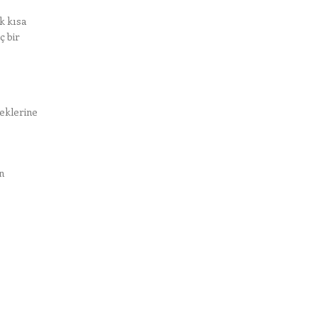
k kısa
ç bir
neklerine
n