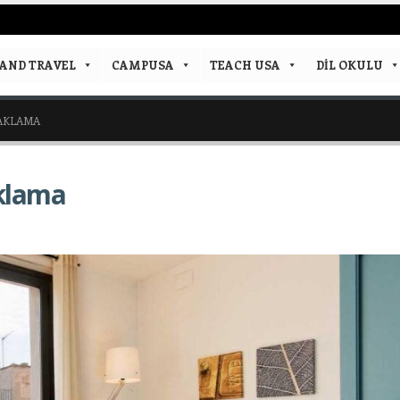
AND TRAVEL
CAMPUSA
TEACH USA
DIL OKULU
NAKLAMA
klama