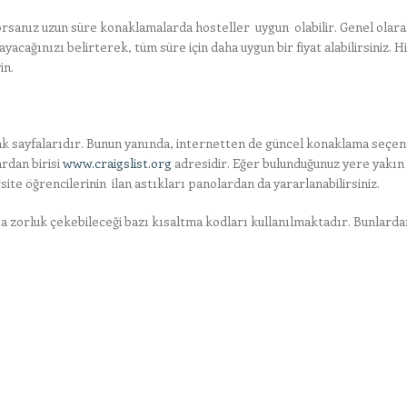
orsanız uzun süre konaklamalarda hosteller uygun olabilir. Genel olara
acağınızı belirterek, tüm süre için daha uygun bir fiyat alabilirsiniz. Hi
in.
mlak sayfalarıdır. Bunun yanında, internetten de güncel konaklama seçe
ardan birisi
www.craigslist.org
adresidir. Eğer bulunduğunuz yere yakın
ite öğrencilerinin ilan astıkları panolardan da yararlanabilirsiniz.
a zorluk çekebileceği bazı kısaltma kodları kullanılmaktadır. Bunlarda