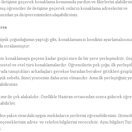
iletişime geçerek konaklama konusunda yardım ve fikirlerini alabilirsin
mış öğrenciler ile iletişime geçerek onların konaklama adreslerini ve
nızdan ya da işvereninizden ulaşabilirsiniz.
orsa
üyük çoğunluğunun yaptığı gibi, konaklamanızı kendiniz ayarlamalısınız
a sıralanmıştır:
bir konaklamaya geçene kadar geçici süre ile bir yere yerleşmektir. Geç
hostel ve otel türü konaklamalardır. Öğrencilerin pek çoğu, ilk yerleşti
rada tanıştıkları arkadaşları gerekse buradan beraber gittikleri grupla
ük sebebi, ikinci yöntemin daha ucuz olmasıdır. Ama ilk yerleştiğiniz y
ilirsiniz.
e ile çok alakalıdır. Özellikle Haziran ortasından sonra gidecek öğre
bilirler.
n yakın civardaki uygun mekânların yerlerini öğrenebilirsiniz. Gitme
eçeneklerinin adres ve telefon bilgilerini verecektir. Aynı bilgileri Tü
.