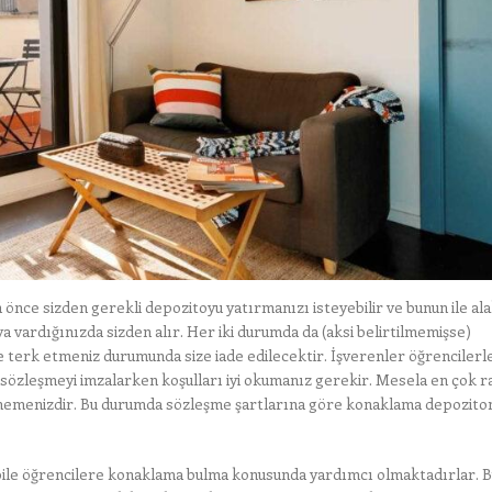
nce sizden gerekli depozitoyu yatırmanızı isteyebilir ve bunun ile ala
aya vardığınızda sizden alır. Her iki durumda da (aksi belirtilmemişse)
de terk etmeniz durumunda size iade edilecektir. İşverenler öğrencilerl
u sözleşmeyi imzalarken koşulları iyi okumanız gerekir. Mesela en çok r
emenizdir. Bu durumda sözleşme şartlarına göre konaklama depoziton
bile öğrencilere konaklama bulma konusunda yardımcı olmaktadırlar. 