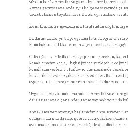
yüzden henüz Amerika’ya gitmeden önce işvereniniz ile 
Ayrıca geçmiş senelerde aynı bölge ve iş yerinde çalış
tecrübelerini isteyebilirsiniz. Bu tür öğrencilere acenta
Konaklamanız işvereniniz tarafından sağlanmıy
Bu durumda her yıl bu programa katılan öğrencilerin b
konu hakkında dikkat etmeniz gereken hususlar aşağıd
Gideceğiniz yerde ilk olarak yapmanız gereken, kalıcı 
konaklamadan kasıt, ilk gittiğinizde yerleşebileceğiniz 
konaklama yerlerini 1 Hafta- 10 gün içerisinde gerek o
kiraladıkları evlere çıkarak terk ederler. Bunun en büy
uygunsa, tabi ki programınızın sonuna kadar orada kalab
Uygun ve kolay konaklama bulma, Amerika’ya erken gitm
daha az seçenek içerisinden seçim yapmak zorunda kala
Konaklama yeri aramaya başlamadan önce, işvereninizde
danışmanlarınız da size, işyeri civarındaki konaklama s
ayrılmadan önce internet aracılığı ile de edinebilirsiniz