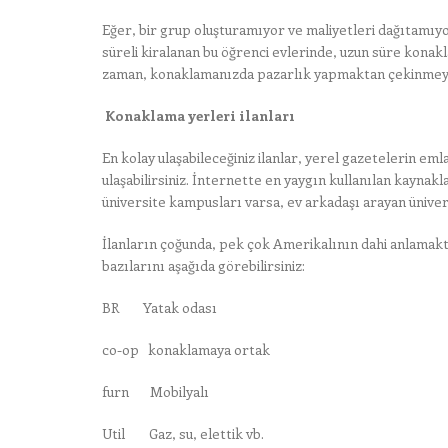
Eğer, bir grup oluşturamıyor ve maliyetleri dağıtamıy
süreli kiralanan bu öğrenci evlerinde, uzun süre konaklay
zaman, konaklamanızda pazarlık yapmaktan çekinmey
Konaklama yerleri ilanları
En kolay ulaşabileceğiniz ilanlar, yerel gazetelerin e
ulaşabilirsiniz. İnternette en yaygın kullanılan kaynakl
üniversite kampusları varsa, ev arkadaşı arayan ünivers
İlanların çoğunda, pek çok Amerikalının dahi anlamakt
bazılarını aşağıda görebilirsiniz:
BR Yatak odası
co-op konaklamaya ortak
furn Mobilyalı
Util Gaz, su, elettik vb.