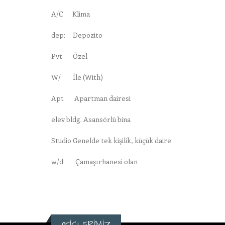
A/C Klima
dep: Depozito
Pvt Özel
W/ İle (With)
Apt Apartman dairesi
elev bldg. Asansörlü bina
Studio Genelde tek kişilik, küçük daire
w/d Çamaşırhanesi olan