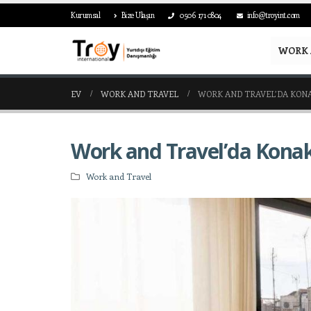
Kurumsal
Bize Ulaşın
0506 171 0804
info@troyint.com
WORK 
EV
WORK AND TRAVEL
WORK AND TRAVEL’DA KO
Work and Travel’da Kona
Work and Travel