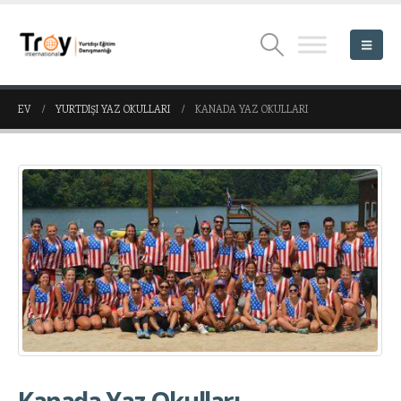
EV
YURTDIŞI YAZ OKULLARI
KANADA YAZ OKULLARI
Kanada Yaz Okulları