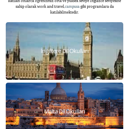
katılan onlarca öğrencimiz orta ve yüksek seviye İngilizce seviyesine
sahip olarak work and travel,
campusa
gibi programlara da
katılabilmektedir.
İngiltere Dil Okulları
Londra,Bristol,Cambridge
Malta Dil Okulları
Sliema,Valetta