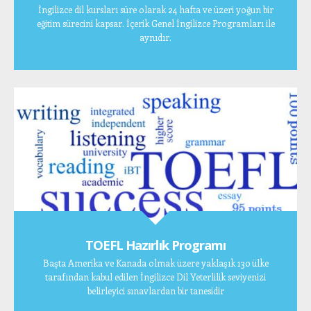
İngilizce dil kursları süre olarak 24 hafta ve üzeri yoğun bir
eğitim sürecini kapsar. İçerik Genel İngilizce Programları ile
aynıdır.
TOEFL Hazırlık Programı
Başta Amerika ve Kanada olmak üzere yaklaşık 130 ülke
tarafından kabul edilen İngilizce Dil Yeterlilik seviyenizi
belirleyici sınavlardan bir tanesidir