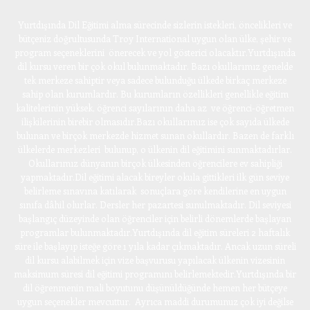
Yurtdışında Dil Eğitimi alma sürecinde sizlerin istekleri, öncelikleri ve
bütçeniz doğrultusunda Troy International uygun olan ülke, şehir ve
program seçeneklerini önerecek ve yol gösterici olacaktır.Yurtdışında
dil kursu veren bir çok okul bulunmaktadır. Bazı okullarımız genelde
tek merkeze sahiptir veya sadece bulunduğu ülkede birkaç merkeze
sahip olan kurumlardır. Bu kurumların özellikleri genellikle eğitim
kalitelerinin yüksek, öğrenci sayılarının daha az ve öğrenci-öğretmen
ilişkilerinin birebir olmasıdır.Bazı okullarımız ise çok sayıda ülkede
bulunan ve birçok merkezde hizmet sunan okullardır. Bazen de farklı
ülkelerde merkezleri bulunup, o ülkenin dil eğitimini sunmaktadırlar.
Okullarımız dünyanın birçok ülkesinden öğrencilere ev sahipliği
yapmaktadır.Dil eğitimi alacak bireyler okula gittikleri ilk gün seviye
belirleme sınavına katılarak sonuçlara göre kendilerine en uygun
sınıfa dâhil olurlar. Dersler her pazartesi sunulmaktadır. Dil seviyesi
başlangıç düzeyinde olan öğrenciler için belirli dönemlerde başlayan
programlar bulunmaktadır.Yurtdışında dil eğitim süreleri 2 haftalık
süre ile başlayıp isteğe göre 1 yıla kadar çıkmaktadır. Ancak uzun süreli
dil kursu alabilmek için vize başvurusu yapılacak ülkenin vizesinin
maksimum süresi dil eğitimi programını belirlemektedir.Yurtdışında bir
dil öğrenmenin mali boyutunu düşünüldüğünde hemen her bütçeye
uygun seçenekler mevcuttur. Ayrıca maddi durumunuz çok iyi değilse