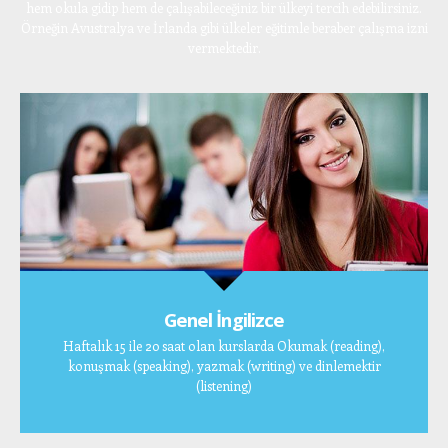
hem okula gidip hem de çalışabileceğiniz bir ülkeyi tercih edebilirsiniz.
Örneğin Avustralya ve İrlanda gibi ülkeler eğitimle beraber çalışma izni
vermektedir.
Genel İngilizce
Haftalık 15 ile 20 saat olan kurslarda Okumak (reading),
konuşmak (speaking), yazmak (writing) ve dinlemektir
(listening)