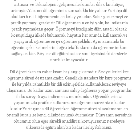
artması ve Teknolojinin gelişmesi ile ikinci bir dile olan ihtiyaç
artmıştır.Yabancı dil öğrenimi uzun soluklu bir yoldur.Yurtdışı dil
okulları bir dili öğrenmenin en kolay yoludur. Sabır göstermeyi ve
pratik yapmayı gerektirir.Dil öğrenmenin en iyi yolu, bol miktarda
pratik yapmaktan geçer. Öğrenmeyi istediğiniz dilin anadil olarak
konuşulduğu ülkede bulunarak, hayatın her anında kullanarak ve
yaşayarak öğrenme en iyi öğrenme şeklidir. Aynı zamanda bu
öğrenim şekli kelimelerin doğru telaffuzlarını da öğrenme imkanı
sağlayacaktır. Böylece dil eğitimi sadece sınıf içerisindeki derslerle
sınırlı kalmayacaktır.
Dil öğrenirken en rahat kısım başlangıç kısmıdır. Seviye ilerledikçe
öğrenme süresi de uzamaktadır. Genellikle standart bir kurs programı
ile bir yılda rahatlıkla bir dili etkin şekilde kullanabilecek seviyeye
ulaşırsınız. Bu kadar uzun zamana sahip değilseniz yoğun programlar
ile bu süreyi 6 aya indirmeniz mümkündür. Öğrendiklerinizi
yaşamınızda pratikte kullanırsanız öğrenme süreciniz o kadar
kısalır.Yurtdışında dil öğrenirken öğrenme süresini azaltmanın en
önemli kuralı ise kendi dilinizden uzak durmaktır. Dünyanın neresinde
olursanız olun eğer sürekli anadilinizi konuşursanız neredeyse
ülkemizde eğitim alan biri kadar ilerleyebilirsiniz.