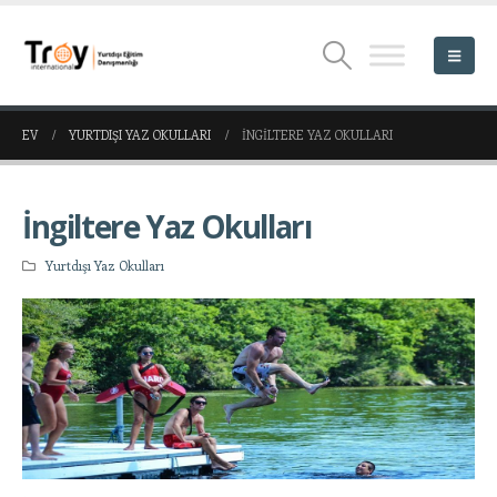
EV
YURTDIŞI YAZ OKULLARI
İNGILTERE YAZ OKULLARI
İngiltere Yaz Okulları
Yurtdışı Yaz Okulları