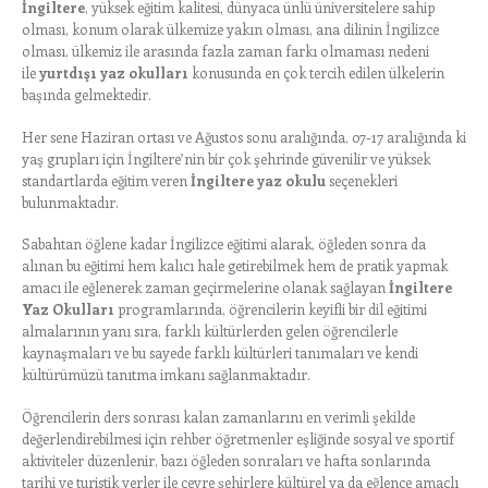
İngiltere
, yüksek eğitim kalitesi, dünyaca ünlü üniversitelere sahip
olması, konum olarak ülkemize yakın olması, ana dilinin İngilizce
olması, ülkemiz ile arasında fazla zaman farkı olmaması nedeni
ile
yurtdışı yaz okulları
konusunda en çok tercih edilen ülkelerin
başında gelmektedir.
Her sene Haziran ortası ve Ağustos sonu aralığında, 07-17 aralığında ki
yaş grupları için İngiltere’nin bir çok şehrinde güvenilir ve yüksek
standartlarda eğitim veren
İngiltere yaz okulu
seçenekleri
bulunmaktadır.
Sabahtan öğlene kadar İngilizce eğitimi alarak, öğleden sonra da
alınan bu eğitimi hem kalıcı hale getirebilmek hem de pratik yapmak
amacı ile eğlenerek zaman geçirmelerine olanak sağlayan
İngiltere
Yaz Okulları
programlarında, öğrencilerin keyifli bir dil eğitimi
almalarının yanı sıra, farklı kültürlerden gelen öğrencilerle
kaynaşmaları ve bu sayede farklı kültürleri tanımaları ve kendi
kültürümüzü tanıtma imkanı sağlanmaktadır.
Öğrencilerin ders sonrası kalan zamanlarını en verimli şekilde
değerlendirebilmesi için rehber öğretmenler eşliğinde sosyal ve sportif
aktiviteler düzenlenir, bazı öğleden sonraları ve hafta sonlarında
tarihi ve turistik yerler ile çevre şehirlere kültürel ya da eğlence amaçlı