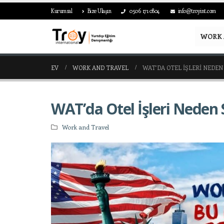
Kurumsal
Bize Ulaşın
0506 171 0804
info@troyint.com
WORK 
EV
WORK AND TRAVEL
WAT’DA OTEL İŞLERI NEDEN 
WAT’da Otel İşleri Neden S
Work and Travel