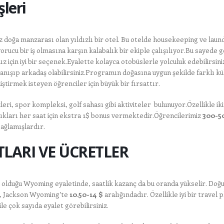
leri
z doğa manzarası olan yıldızlı bir otel. Bu otelde housekeeping ve laund
yorucu bir iş olmasına karşın kalabalık bir ekiple çalışılıyor.Bu sayede 
z için iyi bir seçenek.Eyalette kolayca otobüslerle yolculuk edebilirsini
ışıp arkadaş olabilirsiniz.Programın doğasına uygun şekilde farklı kü
tirmek isteyen öğrenciler için büyük bir fırsattır.
i, spor kompleksi, golf sahası gibi aktiviteler bulunuyor.Özellikle ikinc
ştıkları her saat için ekstra 1$ bonus vermektedir.Öğrencilerimiz
300-5
ağlamışlardır.
LARI VE ÜCRETLER
 olduğu Wyoming eyaletinde, saatlik kazanç da bu oranda yükselir. Doğ
er, Jackson Wyoming’te
10.50-14 $
aralığındadır. Özellikle iyi bir travel 
e çok sayıda eyalet görebilirsiniz.