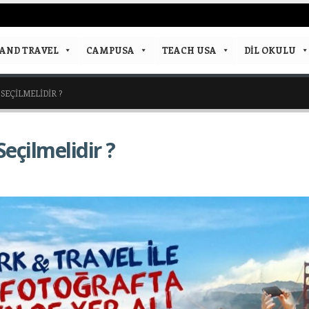
AND TRAVEL
CAMPUSA
TEACH USA
DIL OKULU
SEÇILMELIDIR ?
eçilmelidir ?