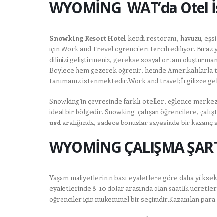
WYOMİNG WAT’da Otel İş
Snowking Resort Hotel
kendi restoranı, havuzu, eşsi
için Work and Trevel öğrencileri tercih ediliyor. Biraz 
dilinizi geliştirmeniz, gerekse sosyal ortam oluşturmanı
Böylece hem gezerek öğrenir, hemde Amerikalılarla tan
tanımanız istenmektedir.Work and travel;İngilizce geliş
Snowking’in çevresinde farklı oteller, eğlence merkezler
ideal bir bölgedir. Snowking çalışan öğrencilere, çalı
usd
aralığında, sadece bonuslar sayesinde bir kazanç s
WYOMİNG ÇALIŞMA ŞART
Yaşam maliyetlerinin bazı eyaletlere göre daha yüksek
eyaletlerinde 8-10 dolar arasında olan saatlik ücretl
öğrenciler için mükemmel bir seçimdir.Kazanılan para il