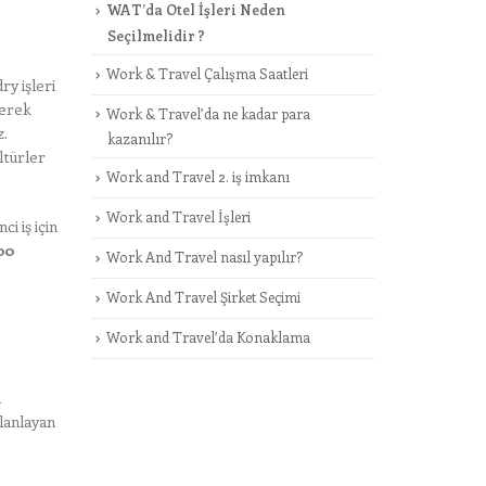
WAT’da Otel İşleri Neden
Seçilmelidir ?
Work & Travel Çalışma Saatleri
ry işleri
gerek
Work & Travel’da ne kadar para
z.
kazanılır?
ltürler
Work and Travel 2. iş imkanı
Work and Travel İşleri
i iş için
00
Work And Travel nasıl yapılır?
Work And Travel Şirket Seçimi
Work and Travel’da Konaklama
u
planlayan