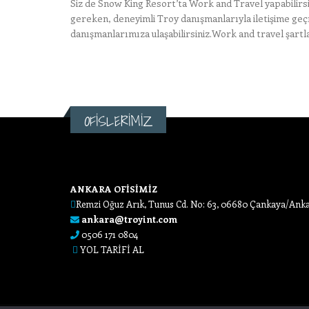
Siz de Snow King Resort’ta Work and Travel yapabilirsiniz
gereken, deneyimli Troy danışmanlarıyla iletişime geç
danışmanlarımıza ulaşabilirsiniz.Work and travel şartla
OFİSLERİMİZ
ANKARA OFİSİMİZ
Remzi Oğuz Arık, Tunus Cd. No: 63, 06680 Çankaya/Ank
ankara@troyint.com
0506 171 0804
YOL TARİFİ AL