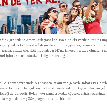
mıdır.Öğrencilere Amerika’da
yasal çalışma hakkı
verilmektedir.Dün
 çalışmaktadır.Sosyal etkileşim ile kültür değişimi sağlanmaktadır..Sa
rizmi sayesinde çok aktiftir. eyalet
ABD
’nin iç kesimlerinde olmasına k
el İşleri
konusunda sizleri bilgilendireceğiz.
ir. Bölgenin çevresinde
Minessota, Montana ,North Dakota ve South
yalettir.Bu yüzden çok sayıda turist tesise sahiptir.Öğrencilerinin çok
leceği bir bölgedir. Bölge; work and travelda öğrencilerin iş seçiminde
Bu kamplarda campUSAprogramına katılılabilir.