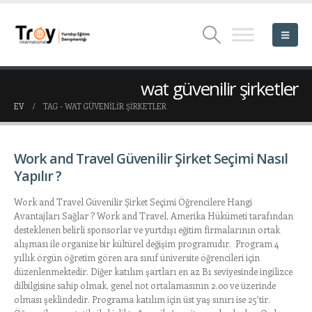
wat güvenilir şirketler
EV
TAG -
WAT GÜVENILIR ŞIRKETLER
Work and Travel Güvenilir Şirket Seçimi Nasıl
Yapılır ?
Work and Travel Güvenilir Şirket Seçimi Öğrencilere Hangi
Avantajları Sağlar ? Work and Travel, Amerika Hükümeti tarafından
desteklenen belirli sponsorlar ve yurtdışı eğitim firmalarının ortak
alışması ile organize bir kültürel değişim programıdır. Program 4
yıllık örgün öğretim gören ara sınıf üniversite öğrencileri için
düzenlenmektedir. Diğer katılım şartları en az B1 seviyesinde ingilizce
dilbilgisine sahip olmak, genel not ortalamasının 2.00 ve üzerinde
olması şeklindedir. Programa katılım için üst yaş sınırı ise 25’tir.