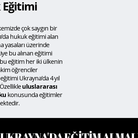
Eğitimi
kemizde çok saygın bir
da hukuk eğitimi alan
a yasaları üzerinde
iye bu alınan eğitimi
u eğitim her iki ülkenin
akim öğrenciler
ğitimi Ukrayna’da 4 yıl
Özellikle
uluslararası
uku
konusunda eğitimler
ektedir.
UKRAYNA'DA EĞİTİM ALMALI