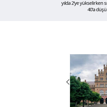
yılda 2’ye yükselirken 
40’a düş