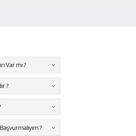
rı Var mı ?
ır ?
?
 Başvurmalıyım ?