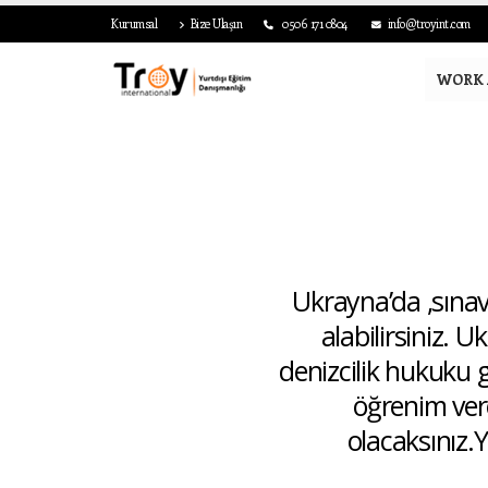
Kurumsal
Bize Ulaşın
0506 171 0804
info@troyint.com
WORK 
Ukrayna’da ,sına
alabilirsiniz. 
denizcilik hukuku g
öğrenim ver
olacaksınız.Y