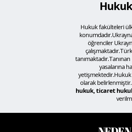
Hukuk 
Hukuk fakülteleri ül
konumdadır.Ukrayna’
öğrenciler Ukrayn
çalışmaktadır.Türk
tanımaktadır.Tanınan b
yasalarına h
yetişmektedir.Hukuk e
olarak belirlenmiştir.
hukuk, ticaret huk
verilm
NEDEN 