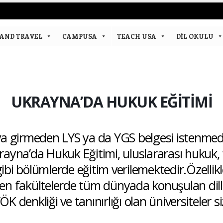
AND TRAVEL
CAMPUSA
TEACH USA
DIL OKULU
UKRAYNA’DA HUKUK EĞİTİMİ
va girmeden LYS ya da YGS belgesi istenmed
Ukrayna’da Hukuk Eğitimi, uluslararası hukuk,
ibi bölümlerde eğitim verilemektedir.Özellikl
en fakültelerde tüm dünyada konuşulan dill
ÖK denkliği ve tanınırlığı olan üniversiteler siz