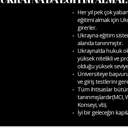
Her yıl pek çok yaba
eğitimi almak için Uk
girerler.
Ukrayna eğitim sist
alanda tanınmıştır.
Ukrayna’da hukuk o
yüksek nitelikli ve p
olduğu yüksek seviye e
Üniversiteye başvuru
ve giriş testlerini ge
Tüm ihtisaslar büt
tanınmışlardır(MCI
Konseyi, vb).
İyi bir geleceğin kapıl