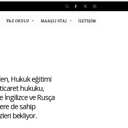
YAZ OKULU
MAAŞLI STAJ
İLETIŞIM
en, Hukuk eğitimi
 ticaret hukuku,
e İngilizce ve Rusça
ere de sahip
leri bekliyor.