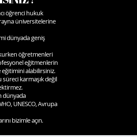
ncı öğrenci hukuk
rayna üniversitelerine
emi dünyada geniş
kurken öğretmenleri
rofesyonel eğitmenlerin
ğitimini alabilirsiniz.
 süreci karmaşık değil
rektirmez.
ün dünyada
, WHO, UNESCO, Avrupa
arını bizimle açın.