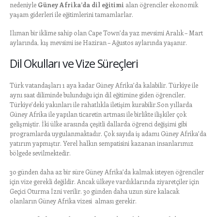
nedeniyle
Güney Afrika’da dil eğitimi
alan öğrenciler ekonomik
yaşam giderleri ile eğitimlerini tamamlarlar.
Ilıman bir iklime sahip olan Cape Town’da yaz mevsimi Aralık – Mart
aylarında, kış mevsimi ise Haziran – Ağustos aylarında yaşanır.
Dil Okulları ve Vize Süreçleri
Türk vatandaşları 1 aya kadar Güney Afrika’da kalabilir. Türkiye ile
aynı saat diliminde bulunduğu için dil eğitimine giden öğrenciler,
Türkiye’deki yakınları ile rahatlıkla iletişim kurabilir.Son yıllarda
Güney Afrika ile yapılan ticaretin artması ile birlikte ilişkiler çok
gelişmiştir. İki ülke arasında çeşitli dallarda öğrenci değişimi gibi
programlarda uygulanmaktadır. Çok sayıda iş adamı Güney Afrika’da
yatırım yapmıştır. Yerel halkın sempatisini kazanan insanlarımız
bölgede sevilmektedir.
30 günden daha az bir süre Güney Afrika’da kalmak isteyen öğrenciler
için vize gerekli değildir. Ancak ülkeye vardıklarında ziyaretçiler için
Geçici Oturma İzni verilir. 30 günden daha uzun süre kalacak
olanların Güney Afrika vizesi alması gerekir.