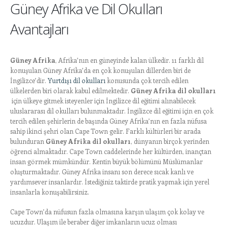
Güney Afrika ve Dil Okulları
Avantajları
Güney Afrika
, Afrika’nın en güneyinde kalan ülkedir. 11 farklı dil
konuşulan Güney Afrika’da en çok konuşulan dillerden biri de
İngilizce’dir.
Yurtdışı dil okulları
konusunda çok tercih edilen
ülkelerden biri olarak kabul edilmektedir.
Güney Afrika dil okulları
için ülkeye gitmek isteyenler için İngilizce dil eğitimi alınabilecek
uluslararası dil okulları bulunmaktadır. İngilizce dil eğitimi için en çok
tercih edilen şehirlerin de başında Güney Afrika’nın en fazla nüfusa
sahip ikinci şehri olan Cape Town gelir. Farklı kültürleri bir arada
bulunduran
Güney Afrika dil okulları
, dünyanın birçok yerinden
öğrenci almaktadır. Cape Town caddelerinde her kültürden, inançtan
insan görmek mümkündür. Kentin büyük bölümünü Müslümanlar
oluşturmaktadır. Güney Afrika insanı son derece sıcak kanlı ve
yardımsever insanlardır. İstediğiniz taktirde pratik yapmak için yerel
insanlarla konuşabilirsiniz.
Cape Town’da nüfusun fazla olmasına karşın ulaşım çok kolay ve
ucuzdur. Ulaşım ile beraber diğer imkanların ucuz olması