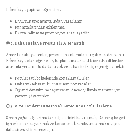
Erken kayıt yaptıran öğrenciler:
En uygun üret avantajından yararlanır
Kur artışlarından etkilenmez
Ekstra indirim ve promosyonlara ulaşabilir
🌍
2. Daha Fazla ve Prestijli İş Alternatifi
Amerika’daki işverenler, personel planlamalarını çok önceden yapar.
Erken kayıt olan öğrenciler, bu planlamalarda
ilk tercih edilenler
arasında yer alır. Bu da daha çok ve daha nitelikli iş seçeneği demektir:
Popüler tatil bölgelerinde konaklamalı işler
Daha yüksek saatlik ücret sunan pozisyonlar
Öğrenci deneyimine değer veren, önceki yıllarda memnuniyet
yaratmış işverenler
⏱️
3. Vize Randevusu ve Evrak Sürecinde Hızlı İlerleme
Sezon yoğunluğu artmadan belgelerinizi hazırlamak, DS-2019 belgesi
için erkenden başvurmak ve konsolosluk randevusu almak sizi çok
daha stressiz bir sürece taşır.