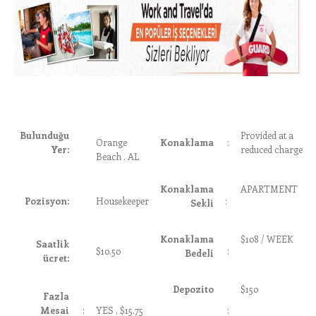
Bulunduğu
Provided at a
Orange
Konaklama
:
Yer:
reduced charge
Beach , AL
Konaklama
APARTMENT
Pozisyon:
Housekeeper
:
Sekli
Konaklama
$108 / WEEK
Saatlik
$10.50
:
Bedeli
ücret:
Depozito
$150
Fazla
Mesai
:
YES , $15.75
: