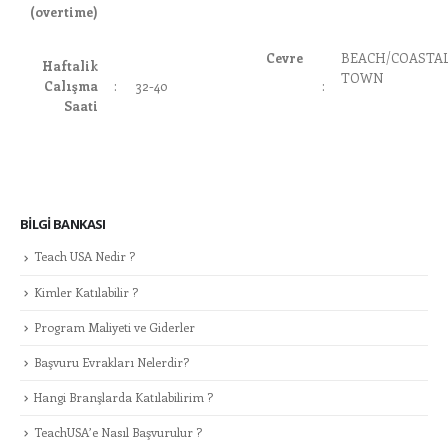
(overtime)
Cevre
BEACH/COASTA
Haftalik
TOWN
Calışma
:
32-40
:
Saati
BILGI BANKASI
Teach USA Nedir ?
Kimler Katılabilir ?
Program Maliyeti ve Giderler
Başvuru Evrakları Nelerdir?
Hangi Branşlarda Katılabilirim ?
TeachUSA’e Nasıl Başvurulur ?