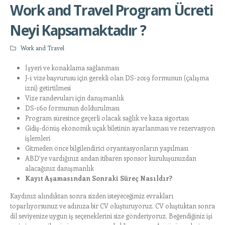
Work and Travel Program Ücreti
Neyi Kapsamaktadır ?
Work and Travel
İşyeri ve konaklama sağlanması
J-1 vize başvurusu için gerekli olan DS-2019 formunun (çalışma
izni) getirtilmesi
Vize randevuları için danışmanlık
DS-160 formunun doldurulması
Program süresince geçerli olacak sağlık ve kaza sigortası
Gidiş-dönüş ekonomik uçak biletinin ayarlanması ve rezervasyon
işlemleri
Gitmeden önce bilgilendirici oryantasyonların yapılması
ABD’ye vardığınız andan itibaren sponsor kuruluşunuzdan
alacağınız danışmanlık
Kayıt Aşamasından Sonraki Süreç Nasıldır?
Kaydınız alındıktan sonra sizden isteyeceğimiz evrakları
toparlıyorsunuz ve adınıza bir CV oluşturuyoruz. CV oluştuktan sonra
dil seviyenize uygun iş seçeneklerini size gönderiyoruz. Beğendiğiniz işi