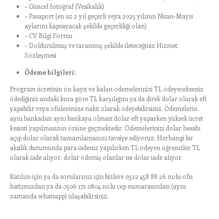
– Güncel fotoğraf (Vesikalık)
– Pasaport (en az 2 yıl geçerli veya 2025 yılının Nisan-Mayıs
aylarını kapsayacak şekilde geçerliliği olan)
– CV Bilgi Formu
– Doldurulmuş ve taranmış şekilde ileteceğiniz Hizmet
Sözleşmesi
Ödeme bilgileri:
Program ücretinin ön kayıt ve kalan ödemelerinizi TL ödeyecekseniz
ödediğiniz andaki kura göre TL karşılığını ya da direk dolar olarak eft
yapabilir veya ofislerimize nakit olarak ödeyebilirsiniz. Ödemelerin
aynı bankadan aynı bankaya olması dolar eft yaparken yüksek ücret
kesinti yapılmasının önüne geçmektedir. Ödemelerinizi dolar hesabı
açıp dolar olarak tamamlamanızı tavsiye ediyoruz. Herhangi bir
aksilik durumunda para iadeniz yapılırken TL ödeyen öğrenciler TL
olarak iade alıyor, dolar ödemiş olanlar ise dolar iade alıyor.
Katılım için ya da sorularınız için bizlere 0322 458 88 26 nolu ofis
hattımızdan ya da 0506 171 0804 nolu cep numarasından (aynı
zamanda whatsapp) ulaşabilirsiniz.