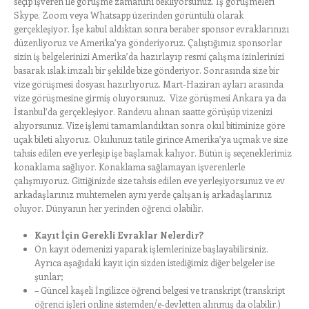
seçip işveren ile görüşme zamanını bekliyorsunuz. İş görüşmeleri
Skype, Zoom veya Whatsapp üzerinden görüntülü olarak
gerçekleşiyor. İşe kabul aldıktan sonra beraber sponsor evraklarınızı
düzenliyoruz ve Amerika’ya gönderiyoruz. Çalıştığımız sponsorlar
sizin iş belgelerinizi Amerika’da hazırlayıp resmi çalışma izinlerinizi
basarak ıslak imzalı bir şekilde bize gönderiyor. Sonrasında size bir
vize görüşmesi dosyası hazırlıyoruz. Mart-Haziran ayları arasında
vize görüşmesine girmiş oluyorsunuz. Vize görüşmesi Ankara ya da
İstanbul’da gerçekleşiyor. Randevu alınan saatte görüşüp vizenizi
alıyorsunuz. Vize işlemi tamamlandıktan sonra okul bitiminize göre
uçak bileti alıyoruz. Okulunuz tatile girince Amerika’ya uçmak ve size
tahsis edilen eve yerleşip işe başlamak kalıyor. Bütün iş seçeneklerimiz
konaklama sağlıyor. Konaklama sağlamayan işverenlerle
çalışmıyoruz. Gittiğinizde size tahsis edilen eve yerleşiyorsunuz ve ev
arkadaşlarınız muhtemelen aynı yerde çalışan iş arkadaşlarınız
oluyor. Dünyanın her yerinden öğrenci olabilir.
Kayıt İçin Gerekli Evraklar Nelerdir?
Ön kayıt ödemenizi yaparak işlemlerinize başlayabilirsiniz.
Ayrıca aşağıdaki kayıt için sizden istediğimiz diğer belgeler ise
şunlar;
– Güncel kaşeli İngilizce öğrenci belgesi ve transkript (transkript
öğrenci işleri online sistemden/e-devletten alınmış da olabilir.)