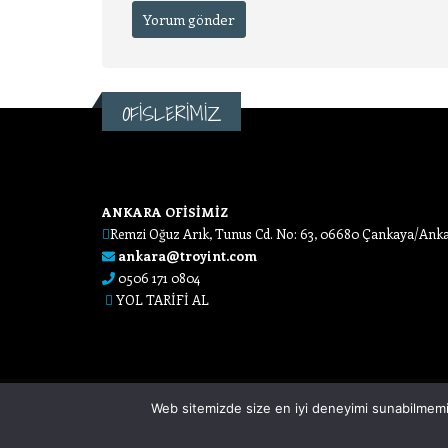
OFİSLERİMİZ
ANKARA OFİSİMİZ
Remzi Oğuz Arık, Tunus Cd. No: 63, 06680 Çankaya/Ank
ankara@troyint.com
0506 171 0804
YOL TARİFİ AL
Web sitemizde size en iyi deneyimi sunabilmemiz i