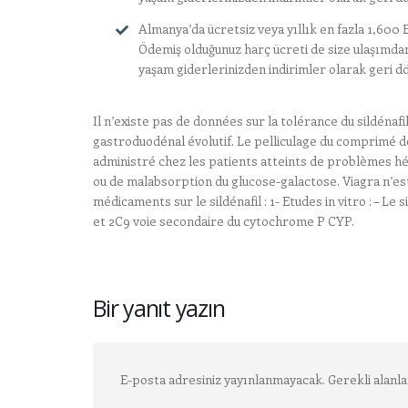
Almanya’da ücretsiz veya yıllık en fazla 1,600 Eu
Ödemiş olduğunuz harç ücreti de size ulaşımdan
yaşam giderlerinizden indirimler olarak geri d
Il n’existe pas de données sur la tolérance du sildéna
gastroduodénal évolutif. Le pelliculage du comprimé de
administré chez les patients atteints de problèmes hé
ou de malabsorption du glucose-galactose. Viagra n’es
médicaments sur le sildénafil : 1- Etudes in vitro : – L
et 2C9 voie secondaire du cytochrome P CYP.
Bir yanıt yazın
E-posta adresiniz yayınlanmayacak.
Gerekli alanl