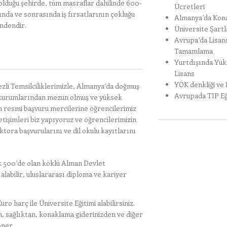
lduğu şehirde, tüm masraflar dahilinde 600-
Ücretleri
da ve sonrasında iş fırsatlarının çokluğu
Almanya’da Kon
indendir.
Üniversite Şartl
Avrupa’da Lisan
Tamamlama
Yurtdışında Yü
Lisans
YÖK denkliği ve
zli Temsilciliklerimizle, Almanya’da doğmuş
Avrupada TIP Eğ
m kurumlarından mezun olmuş ve yüksek
 resmi başvuru mercilerine öğrencilerimiz
tişimleri biz yapıyoruz ve öğrencilerimizin
tora başvurularını ve dil okulu kayıtlarını
k 500’de olan köklü Alman Devlet
labilir, uluslararası diploma ve kariyer
ro harç ile Üniversite Eğitimi alabilirsiniz.
, sağlıktan, konaklama giderinizden ve diğer
öner.