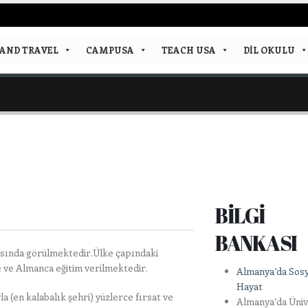
AND TRAVEL
CAMPUSA
TEACH USA
DIL OKULU
BİLGİ
BANKASI
rasında görülmektedir.Ülke çapındaki
e ve Almanca eğitim verilmektedir.
Almanya’da Sosy
Hayat
la (en kalabalık şehri) yüzlerce fırsat ve
Almanya’da Üniv