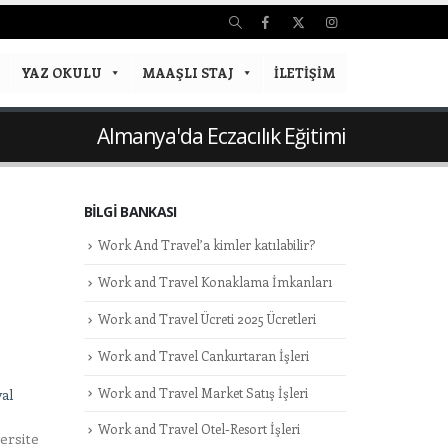
YAZ OKULU
MAAŞLI STAJ
İLETIŞIM
Almanya'da Eczacılık Eğitimi
BILGI BANKASI
Work And Travel’a kimler katılabilir?
Work and Travel Konaklama İmkanları
Work and Travel Ücreti 2025 Ücretleri
Work and Travel Cankurtaran İşleri
Work and Travel Market Satış İşleri
al
Work and Travel Otel-Resort İşleri
ersite