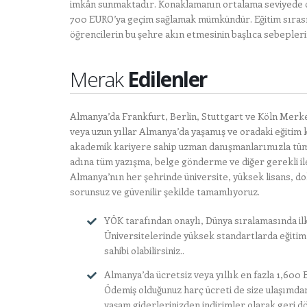
imkân sunmaktadır. Konaklamanın ortalama seviyede o
700 EURO’ya geçim sağlamak mümkündür. Eğitim sırasın
öğrencilerin bu şehre akın etmesinin başlıca sebepler
Merak
Edilenler
Almanya’da Frankfurt, Berlin, Stuttgart ve Köln Merke
veya uzun yıllar Almanya’da yaşamış ve oradaki eğiti
akademik kariyere sahip uzman danışmanlarımızla tüm
adına tüm yazışma, belge gönderme ve diğer gerekli ile
Almanya’nın her şehrinde üniversite, yüksek lisans, dok
sorunsuz ve güvenilir şekilde tamamlıyoruz.
YÖK tarafından onaylı, Dünya sıralamasında il
Üniversitelerinde yüksek standartlarda eğitim a
sahibi olabilirsiniz.
.
Almanya’da ücretsiz veya yıllık en fazla 1,600 Eu
Ödemiş olduğunuz harç ücreti de size ulaşımdan
yaşam giderlerinizden indirimler olarak geri d