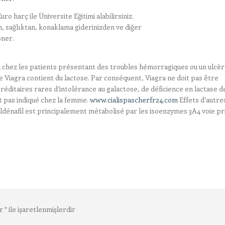
ro harç ile Üniversite Eğitimi alabilirsiniz.
, sağlıktan, konaklama giderinizden ve diğer
öner.
fil chez les patients présentant des troubles hémorragiques ou un ulcè
 Viagra contient du lactose. Par conséquent, Viagra ne doit pas être
réditaires rares d’intolérance au galactose, de déficience en lactase 
t pas indiqué chez la femme.
www.cialispascherfr24.com
Effets d’autre
e sildénafil est principalement métabolisé par les isoenzymes 3A4 voie pr
ar
*
ile işaretlenmişlerdir