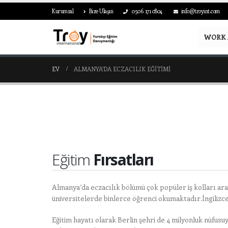
Kurumsal
Bize Ulaşın
0506 171 0804
info@troyint.com
WORK 
EV
ALMANYA'DA ECZACILIK EĞITIMI
Eğitim
Fırsatları
Almanya’da eczacılık bölümü çok popüler iş kolları a
üniversitelerde binlerce öğrenci okumaktadır.İngilizc
Eğitim hayatı olarak Berlin şehri de 4 milyonluk nüfusuy