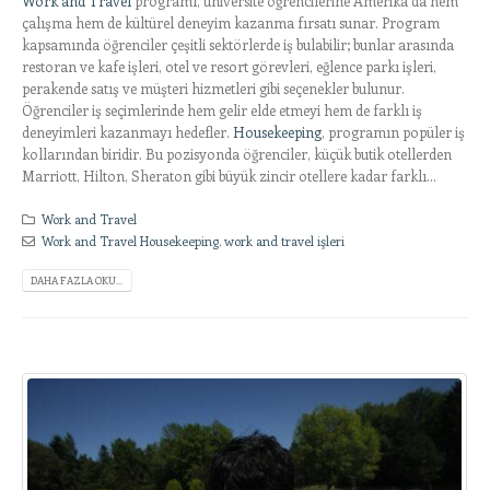
Work and Travel
programı, üniversite öğrencilerine Amerika’da hem
çalışma hem de kültürel deneyim kazanma fırsatı sunar. Program
kapsamında öğrenciler çeşitli sektörlerde iş bulabilir; bunlar arasında
restoran ve kafe işleri, otel ve resort görevleri, eğlence parkı işleri,
perakende satış ve müşteri hizmetleri gibi seçenekler bulunur.
Öğrenciler iş seçimlerinde hem gelir elde etmeyi hem de farklı iş
deneyimleri kazanmayı hedefler.
Housekeeping
, programın popüler iş
kollarından biridir. Bu pozisyonda öğrenciler, küçük butik otellerden
Marriott, Hilton, Sheraton gibi büyük zincir otellere kadar farklı...
Work and Travel
Work and Travel Housekeeping
,
work and travel işleri
DAHA FAZLA OKU...