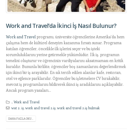
Work and Travel’da İkinci İş Nasıl Bulunur?
Work and Travel
programı, üniversite öğrencilerine Amerika’da hem
çalışma hem de kültürel deneyim kazanma fırsatı sunar. Programa
katılan öğrenciler, öncelikle ilk işlerini seçer ve bu işteki
sorumluluklarını yerine getirmekle yükümlüdür. İlk iş, programın
temelini oluşturur ve öğrencinin vardiyalarını aksatmaması en kritik
kuraldır. Bununla birlikte, öğrenciler boş zamanlarını değerlendirmek
için ikinci bir iş arayabilir. En sık tercih edilen alanlar kafe, restoran,
otel ve eğlence parklarıdır. Öğrenciler bu işletmelere CV bırakabilir,
mevcut iş programlarını bildirerek ikinci iş aradıklarını açıklayabilir.
Ancak program yasaları...
.
,
Work and Travel
wat 2. iş
,
work and travel 2.iş
,
work and travel 2.iş bulmak
DAHA FAZLA OKU...