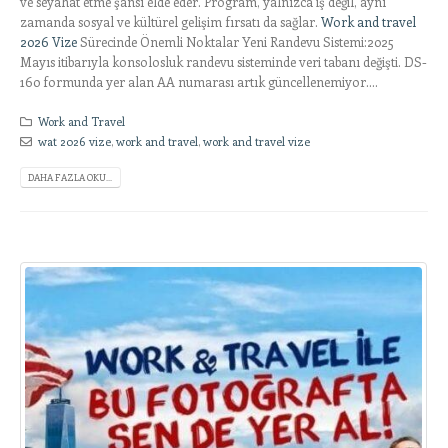
ve seyahat etme şansı elde eder. Program, yalnızca iş değil, aynı
zamanda sosyal ve kültürel gelişim fırsatı da sağlar.
Work and travel
2026 Vize
Sürecinde Önemli Noktalar Yeni Randevu Sistemi:2025
Mayıs itibarıyla konsolosluk randevu sisteminde veri tabanı değişti. DS-
160 formunda yer alan AA numarası artık güncellenemiyor....
Work and Travel
wat 2026 vize
,
work and travel
,
work and travel vize
DAHA FAZLA OKU...