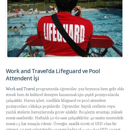
Work and Travel’da Lifeguard ve Pool
Attendent İşi
Work and Travel
programında öğrenciler, yaz boyunca hem gelir elde
etmek hem de kültürel deneyim kazanmak için çeşitli pozisyonlarda
çalışabilir. Havuz işleri, özellikle lifeguard ve pool attendent
pozisyonları oldukça popülerdir. Öğrenciler, büyük otellerin veya
yazlık sitelerin havuzlarında görev alabilir. Bu işlerin avantajı, yüksek
mesai saatleridir. Haftalık 50-60 saat çalışabilirler, 40 saatin üzerindeki
mesai 1.5 kat maaşla ödenir. Örneğin, saatlik ücreti 16 USD olan bir
öğrenci, 50 saat çalıştığında; 40 saate kadar 16 × 40 = 640 USD, 10 saat