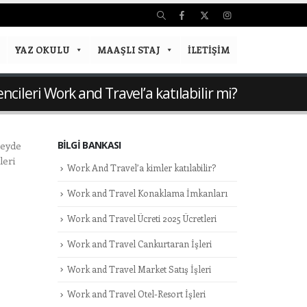
YAZ OKULU
MAAŞLI STAJ
İLETIŞIM
cileri Work and Travel’a katılabilir mi?
BILGI BANKASI
zeyde
leri
Work And Travel’a kimler katılabilir?
Work and Travel Konaklama İmkanları
Work and Travel Ücreti 2025 Ücretleri
Work and Travel Cankurtaran İşleri
Work and Travel Market Satış İşleri
Work and Travel Otel-Resort İşleri