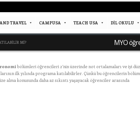
AND TRAVEL
CAMPUSA
TEACH USA
DIL OKULU
MYO öğren
TILABILIR MI?
tronomi
bölümleri öğrencileri 2’nin üzerinde not ortalamaları ve iyi dü
tlarının ilk yılında programa katılabilirler. Çünkü bu öğrencilerin bölüm
 vize alma konusunda daha az sıkıntı yaşayacak öğrenciler arasında