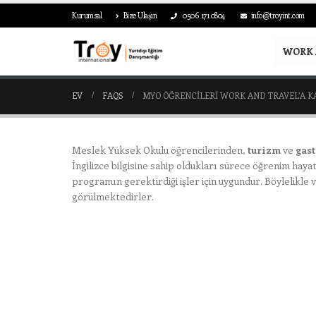
Kurumsal
Bize Ulaşın
0506 171 0804
info@troyint.com
WORK 
EV
FAQS
MYO ÖĞRENCILERI WORK AND TRAVEL’A KA
Meslek Yüksek Okulu öğrencilerinden,
turizm
ve
gas
İngilizce bilgisine sahip oldukları sürece öğrenim haya
programın gerektirdiği işler için uygundur. Böylelikle
görülmektedirler.