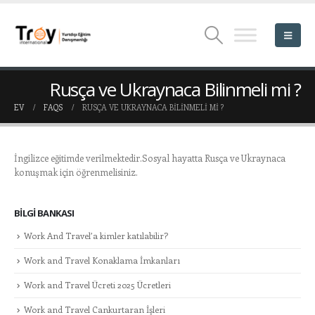
Rusça ve Ukraynaca Bilinmeli mi ?
EV
FAQS
RUSÇA VE UKRAYNACA BILINMELI MI ?
İngilizce eğitimde verilmektedir.Sosyal hayatta Rusça ve Ukraynaca
konuşmak için öğrenmelisiniz.
BILGI BANKASI
Work And Travel’a kimler katılabilir?
Work and Travel Konaklama İmkanları
Work and Travel Ücreti 2025 Ücretleri
Work and Travel Cankurtaran İşleri