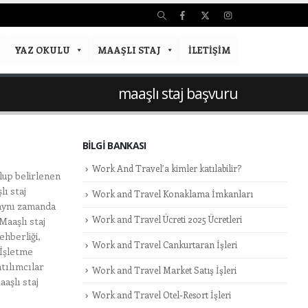
YAZ OKULU
MAAŞLI STAJ
İLETIŞIM
maaşlı staj başvuru
BILGI BANKASI
Work And Travel’a kimler katılabilir?
up belirlenen
ı staj
Work and Travel Konaklama İmkanları
 aynı zamanda
Work and Travel Ücreti 2025 Ücretleri
Maaşlı staj
ehberliği,
Work and Travel Cankurtaran İşleri
 İşletme
tılımcılar
Work and Travel Market Satış İşleri
aşlı staj
Work and Travel Otel-Resort İşleri