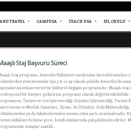
AND TRAVEL
CAMPUSA
TEACH USA
DIL OKULU
Maaşlı Staj Başvuru Süreci
aaşlı Staj programı, Amerika Hükümeti tarafından desteklenmekte ol
ölümlerden yeni mezunlar için 3-6-12 ay olacak şekilde Amerika’da maaşl
apmalarına imkan veren bir kültürel değişim programıdır. Maaşlı staj
rofesyonel bir kariyer geliştirme programı olarak değerlendirilebilir. 
rogramına, Turizm ve otel işletmeciliği, Seyahat İşletmeciliği, Turizm R
astronomi ve Mutfak Sanatları, Ziraat, Su Ürünleri, Gıda Mühendisliği,
ölümlerinden ya da fakültelerinden mezun olma şartı aranmaktadır. Ka
ezun oldukları bölüme göre, kendi alanlarında çalışabilmektedirler. Ma
rogramında; maaşlar saatlik...