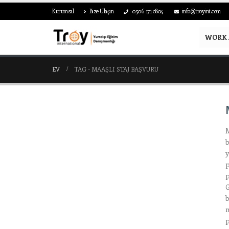
Kurumsal
Bize Ulaşın
0506 171 0804
info@troyint.com
WORK 
EV
TAG -
MAAŞLI STAJ BAŞVURU
M
b
y
p
p
G
b
m
p