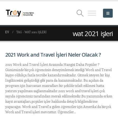
wat 2021 işleri
EV
TAG -
WAT 2021 IŞLERI
2021 Work and Travel İşleri Neler Olacak ?
2021 Work and Travel İşleri Arasında Hangisi Daha Popüler ?
Günümüzde birçok öğrencinin deneyimlemek istediği Work and Travel
kişiye oldukça fazla tecrübe kazandırmaktadır. Gitmek isteyen bir kişi
İngilizcesini geliştirdiği gibi para da kazanmaktadır. Bu açıdan da
program için harcanan masrafları bir şekilde telafi edilmesi hatta
yatırım yapılması sağlanmaktadır.2021 work and travel işleri çok
sayıda öğrencimiz tarafından merak edilmektedir.Bu yazımızda erken
kayıt avantajları,popüler işler hakkında detaylı bilgilendirme
yapacağız. Work and Travel’a giden öğrenciler için Amerika’da birçok
Work and Travel işleri mevcuttur. Öğrenciler...