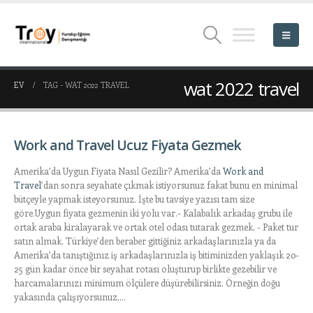
wat 2022 travel
EV
TAG -
WAT 2022 TRAVEL
Work and Travel Ucuz Fiyata Gezmek
Amerika’da Uygun Fiyata Nasıl Gezilir? Amerika’da
Work and
Travel
’dan sonra seyahate çıkmak istiyorsunuz fakat bunu en minimal
bütçeyle yapmak isteyorsunuz. İşte bu tavsiye yazısı tam size
göre.Uygun fiyata gezmenin iki yolu var.- Kalabalık arkadaş grubu ile
ortak araba kiralayarak ve ortak otel odası tutarak gezmek. - Paket tur
satın almak. Türkiye’den beraber gittiğiniz arkadaşlarınızla ya da
Amerika’da tanıştığınız iş arkadaşlarınızla iş bitiminizden yaklaşık 20-
25 gün kadar önce bir seyahat rotası oluşturup birlikte gezebilir ve
harcamalarınızı minimum ölçülere düşürebilirsiniz. Örneğin doğu
yakasında çalışıyorsunuz,...