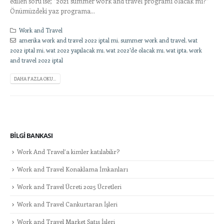
edilen soru ise; ‘’2021 summer work and travel programı olacak mı?’’
Önümüzdeki yaz programa...
Work and Travel
amerika work and travel 2022 iptal mi
,
summer work and travel
,
wat
2022 iptal mi
,
wat 2022 yapılacak mı
,
wat 2022'de olacak mı
,
wat ipta
,
work
and travel 2022 iptal
DAHA FAZLA OKU...
BILGI BANKASI
Work And Travel’a kimler katılabilir?
Work and Travel Konaklama İmkanları
Work and Travel Ücreti 2025 Ücretleri
Work and Travel Cankurtaran İşleri
Work and Travel Market Satış İşleri