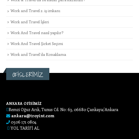
Work and Travel 2. iş imkanı
Work and Travel İşleri
Work And Travel nasıl yapılır?
Work And Travel Şirket Seçimi
Work and Travel’da Konaklama
OFİSLERİMİZ
ANKARA OFİSİMİZ
Remzi Oğuz Arık, Tunus Cd. No: 63, 06680 Çankaya/Ankara
ankara@troyint.com
0506 171 0804
YOL TARİFİ AL