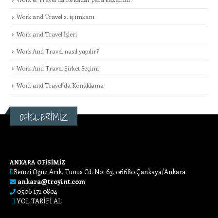
Work and Travel 2. iş imkanı
Work and Travel İşleri
Work And Travel nasıl yapılır?
Work And Travel Şirket Seçimi
Work and Travel’da Konaklama
OFİSLERİMİZ
ANKARA OFİSİMİZ
Remzi Oğuz Arık, Tunus Cd. No: 63, 06680 Çankaya/Ankara
ankara@troyint.com
0506 171 0804
YOL TARİFİ AL