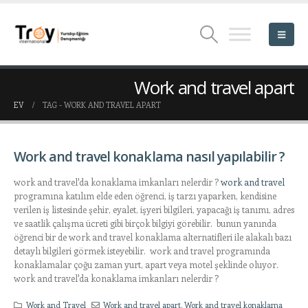
Work and travel apart
EV
TAG -
WORK AND TRAVEL APART
Work and travel konaklama nasıl yapılabilir ?
work and travel'da konaklama imkanları nelerdir ?
work and travel
programına katılım elde eden öğrenci, iş tarzı yaparken, kendisine
verilen iş listesinde şehir, eyalet, işyeri bilgileri, yapacağı iş tanımı, adres
ve saatlik çalışma ücreti gibi birçok bilgiyi görebilir. bunun yanında
öğrenci bir de work and travel konaklama alternatifleri ile alakalı bazı
detaylı bilgileri görmek isteyebilir. work and travel programında
konaklamalar çoğu zaman yurt, apart veya motel şeklinde oluyor.
work and travel'da konaklama imkanları nelerdir ?
Work and Travel
Work and travel apart
,
Work and travel konaklama