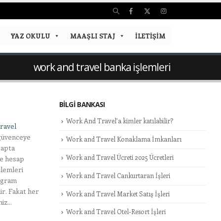
YAZ OKULU
MAAŞLI STAJ
İLETIŞIM
work and travel banka işlemleri
BILGI BANKASI
Work And Travel’a kimler katılabilir?
ravel
 güvenceye
Work and Travel Konaklama İmkanları
sapta
Work and Travel Ücreti 2025 Ücretleri
de hesap
şlemleri
Work and Travel Cankurtaran İşleri
rogram
ir. Fakat her
Work and Travel Market Satış İşleri
z...
Work and Travel Otel-Resort İşleri