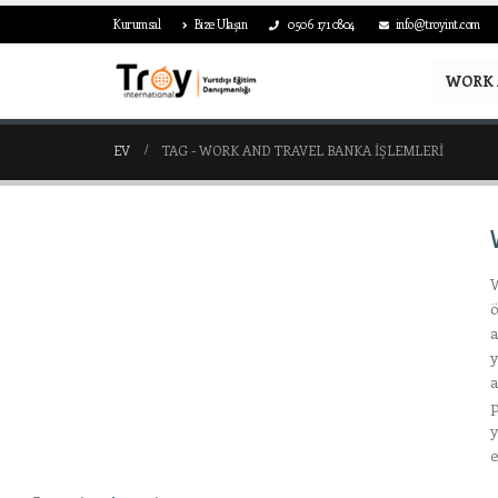
Kurumsal
Bize Ulaşın
0506 171 0804
info@troyint.com
WORK 
EV
TAG -
WORK AND TRAVEL BANKA IŞLEMLERI
W
ö
a
y
a
p
y
e