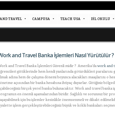
AND TRAVEL
CAMPUSA
TEACH USA
DIL OKULU
Work and Travel Banka İşlemleri Nasıl Yürütülür ?
ork and Travel Banka İşlemleri Güvenli midir ? Amerika’da
work and t
ğrencileri gittiklerinde hem kendi yanlarında götürdükleri paralarını
lmak adına hem de çalışma dönemi boyunca alacakları maaşlarını o he
önetme açısından bir banka hesabına ihtiyaç duyarlar. Gittiğiniz bölge
çabileceğiniz birçok yerel banka bulunacaktır. Work and travel banka i
rogramın en önemli aşamalarından biridir. Sağlıklı ve sorunsuz bir p
aşayabilmek için bu işlemler kesinlikle önemsenmeli ve dikakt edilmelid
yalette işlem gerçekleştirebileceğiniz büyük ve köklü bankaları seçmeni