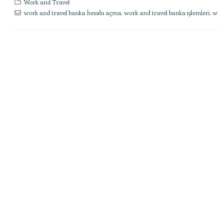
Work and Travel
work and travel banka hesabı açma
,
work and travel banka işlemleri
,
wo