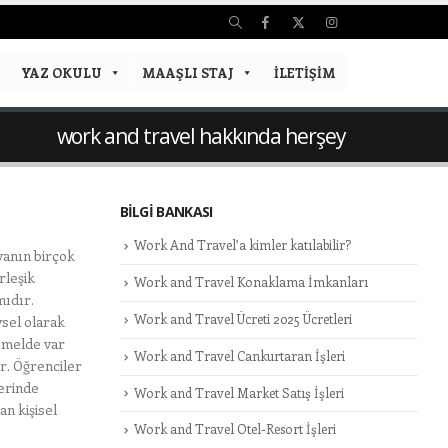
YAZ OKULU
MAAŞLI STAJ
İLETIŞIM
work and travel hakkında herşey
BILGI BANKASI
Work And Travel’a kimler katılabilir?
anın birçok
rleşik
Work and Travel Konaklama İmkanları
mıdır.
Work and Travel Ücreti 2025 Ücretleri
ysel olarak
temelde var
Work and Travel Cankurtaran İşleri
ar. Öğrenciler
erinde
Work and Travel Market Satış İşleri
n kişisel
Work and Travel Otel-Resort İşleri