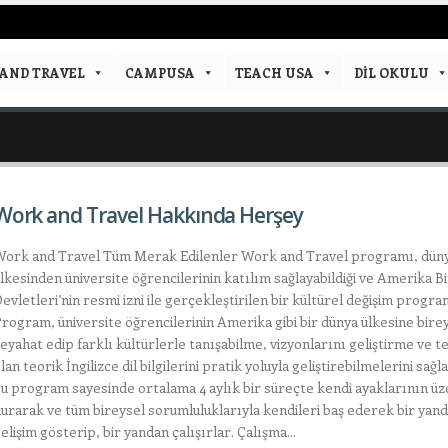
AND TRAVEL
CAMPUSA
TEACH USA
DIL OKULU
Work and Travel Hakkında Herşey
ork and Travel Tüm Merak Edilenler Work and Travel programı, düny
lkesinden üniversite öğrencilerinin katılım sağlayabildiği ve Amerika Bi
evletleri’nin resmi izni ile gerçekleştirilen bir kültürel değişim progra
rogram, üniversite öğrencilerinin Amerika gibi bir dünya ülkesine bire
eyahat edip farklı kültürlerle tanışabilme, vizyonlarını geliştirme ve 
lan teorik İngilizce dil bilgilerini pratik yoluyla geliştirebilmelerini sağl
u program sayesinde ortalama 4 aylık bir süreçte kendi ayaklarının üz
urarak ve tüm bireysel sorumluluklarıyla kendileri baş ederek bir yanda
elişim gösterip, bir yandan çalışırlar. Çalışma...