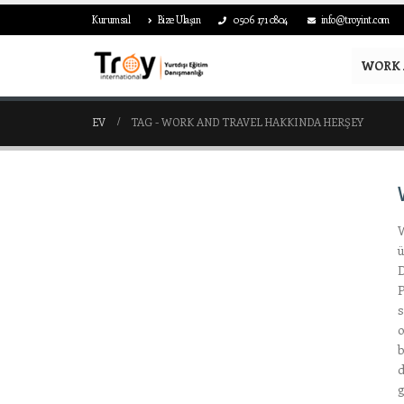
Kurumsal
Bize Ulaşın
0506 171 0804
info@troyint.com
WORK 
EV
TAG -
WORK AND TRAVEL HAKKINDA HERŞEY
W
ü
D
P
s
o
b
d
g