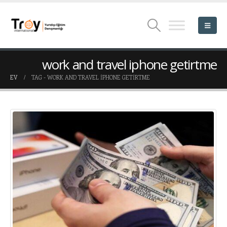
work and travel iphone getirtme
EV
TAG -
WORK AND TRAVEL IPHONE GETIRTME