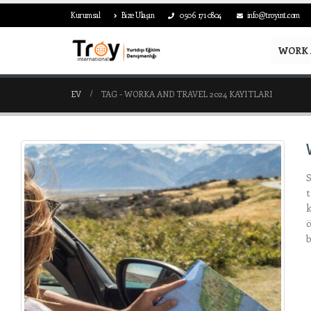
Kurumsal
Bize Ulaşın
0506 171 0804
info@troyint.com
WORK 
EV
TAG -
WORKA AND TRAVEL 2024 KAYITLARI
S
t
k
ö
b