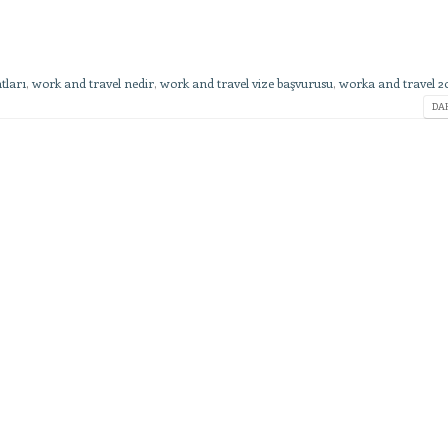
tları
,
work and travel nedir
,
work and travel vize başvurusu
,
worka and travel 20
DAH