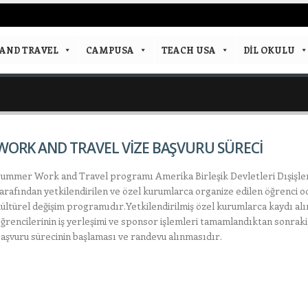
AND TRAVEL
CAMPUSA
TEACH USA
DIL OKULU
WORK AND TRAVEL VİZE BAŞVURU SÜRECİ
ummer Work and Travel programı Amerika Birleşik Devletleri Dışişler
arafından yetkilendirilen ve özel kurumlarca organize edilen öğrenci od
ültürel değişim programıdır.Yetkilendirilmiş özel kurumlarca kaydı alı
ğrencilerinin iş yerleşimi ve sponsor işlemleri tamamlandıktan sonraki
aşvuru sürecinin başlaması ve randevu alınmasıdır.