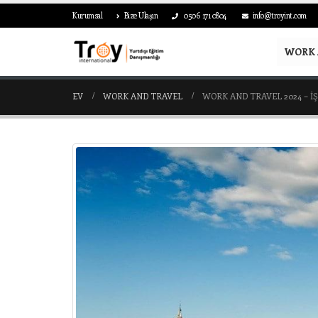
Kurumsal
Bize Ulaşın
0506 171 0804
info@troyint.com
WORK 
EV
WORK AND TRAVEL
WORK AND TRAVEL 2024 – IŞ