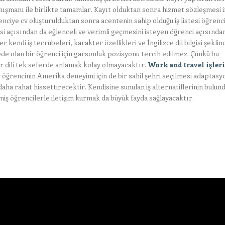
ışmanı ile birlikte tamamlar. Kayıt olduktan sonra hizmet sözleşmesi 
nciye cv oluşturulduktan sonra acentenin sahip olduğu iş listesi öğrenci
si açısından da eğlenceli ve verimli geçmesini isteyen öğrenci açısından
kendi iş tecrübeleri, karakter özellikleri ve İngilizce dil bilgisi şeklin
de olan bir öğrenci için garsonluk pozisyonu tercih edilmez. Çünkü bu
ir dili tek seferde anlamak kolay olmayacaktır.
Work and travel işleri
r öğrencinin Amerika deneyimi için de bir sahil şehri seçilmesi adaptasy
daha rahat hissettirecektir. Kendisine sunulan iş alternatiflerinin bulun
iş öğrencilerle iletişim kurmak da büyük fayda sağlayacaktır.