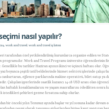
eçimi nasıl yapılır?
2024
,
work and travel
,
work and travel iş listesi
ri tarafından özel yetkilendirilmiş kurumlarca organize edilen ve Stat
m programıdır. Work and Travel Programı üniversite öğrencilerinin fin
. Genellikle bu tarihler Haziran ayının ikinci ve üçüncü haftası olur. Öğr
yaz boyunca çeşitli tatil beldelerinde hizmet sektörü işlerinde çalışırla
da cankurtaran, eğlence parklarında makine operatörü, bilet satışı ya da
edir. Çalışılan işyerlerinde saatlik kazancı 14-18 USD arası olan öğrenci
 olan haftalık konaklamalarını ve yaşam masraflarını ödedikten sonra k
 istedikleri şehirleri gezme fırsatına sahip olurlar.
dan bir önceki yılın Temmuz ayında başlar ve yıl sonuna kadar devam e
arafından resmi olarak tanınmış şirketlerden birine kayıt yaptıran he