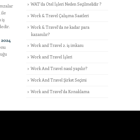
WAT’da Otel İşleri Neden Seçilmelidir ?
imzalar
 ile
Work & Travel Çalışma Saatleri
 iş
dedir.
Work & Travel’da ne kadar para
kazanılır?
 2024
Work and Travel 2. iş imkanı
onu
duğu
Work and Travel İşleri
Work And Travel nasıl yapılır?
Work And Travel Şirket Seçimi
Work and Travel’da Konaklama