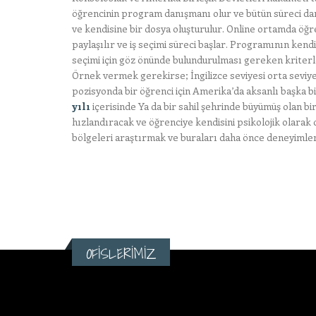
öğrencinin program danışmanı olur ve bütün süreci dan
ve kendisine bir dosya oluşturulur. Online ortamda öğre
paylaşılır ve iş seçimi süreci başlar. Programının kendi
seçimi için göz önünde bulundurulması gereken kriterler 
Örnek vermek gerekirse; İngilizce seviyesi orta seviye
pozisyonda bir öğrenci için Amerika’da aksanlı başka b
yılı
içerisinde Ya da bir sahil şehrinde büyümüş olan bi
hızlandıracak ve öğrenciye kendisini psikolojik olarak 
bölgeleri araştırmak ve buraları daha önce deneyimlem
OFİSLERİMİZ