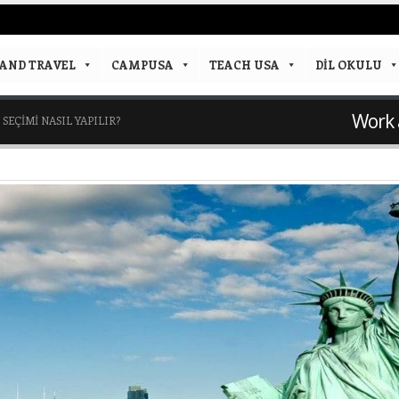
AND TRAVEL
CAMPUSA
TEACH USA
DIL OKULU
Work a
 SEÇIMI NASIL YAPILIR?