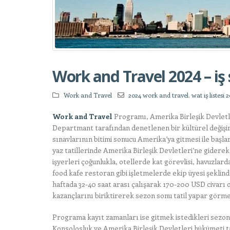
Work and Travel 2024 – iş s
Work and Travel
2024 work and travel
,
wat iş listesi 
Work and Travel
Programı, Amerika Birleşik Devletle
Departmant tarafından denetlenen bir kültürel değişi
sınavlarının bitimi sonucu Amerika’ya gitmesi ile başlar
yaz tatillerinde Amerika Birleşik Devletleri’ne giderek 
işyerleri çoğunlukla, otellerde kat görevlisi, havuzlar
food kafe restoran gibi işletmelerde ekip üyesi şeklind
haftada 32-40 saat arası çalışarak 170-200 USD civarı
kazançlarını biriktirerek sezon sonu tatil yapar görmek
Programa kayıt zamanları ise gitmek istedikleri sezon
Konsolosluk ve Amerika Birleşik Devletleri hükümeti t