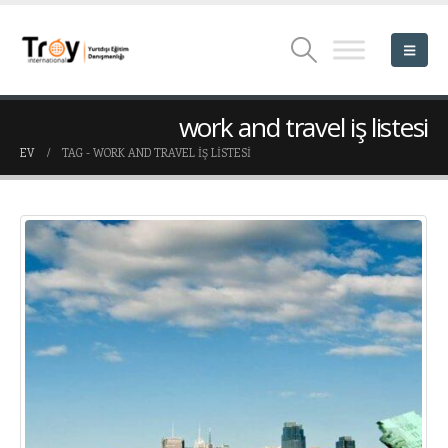
work and travel iş listesi
EV
TAG -
WORK AND TRAVEL IŞ LISTESI