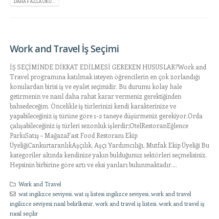
DAHA FAZLA OKU...
Work and Travel İş Seçimi
İŞ SEÇİMİNDE DİKKAT EDİLMESİ GEREKEN HUSUSLAR?Work and
Travel programına katılmak isteyen öğrencilerin en çok zorlandığı
konulardan birisi iş ve eyalet seçimidir. Bu durumu kolay hale
getirmenin ve nasıl daha rahat karar vermeniz gerektiğinden
bahsedeceğim. Öncelikle iş türlerinizi kendi karakterinize ve
yapabileceğiniz iş türüne göre 1-2 taneye düşürmeniz gerekiyor.Orda
çalışabileceğiniz iş türleri sezonluk işlerdir;OtelRestoranEğlence
ParkıSatış – MağazaFast Food Restoranı Ekip
ÜyeliğiCankurtaranlıkAşçılık, Aşçı Yardımcılığı, Mutfak Ekip Üyeliği Bu
kategoriler altında kendinize yakın bulduğunuz sektörleri seçmelisiniz.
Hepsinin birbirine göre artı ve eksi yanları bulunmaktadır....
Work and Travel
wat ingilizce seviyesi
,
wat iş listesi ingilizce seviyesi
,
work and travel
ingilizce seviyesi nasıl belirlkenir
,
work and travel iş listesi
,
work and travel iş
nasıl seçilir