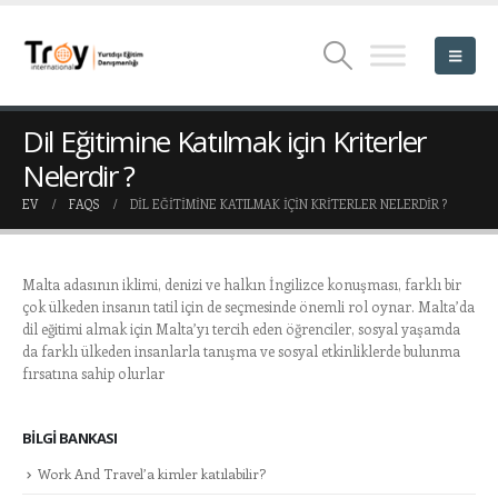
Dil Eğitimine Katılmak için Kriterler
Nelerdir ?
EV
FAQS
DIL EĞITIMINE KATILMAK IÇIN KRITERLER NELERDIR ?
Malta adasının iklimi, denizi ve halkın İngilizce konuşması, farklı bir
çok ülkeden insanın tatil için de seçmesinde önemli rol oynar. Malta’da
dil eğitimi almak için Malta’yı tercih eden öğrenciler, sosyal yaşamda
da farklı ülkeden insanlarla tanışma ve sosyal etkinliklerde bulunma
fırsatına sahip olurlar
BILGI BANKASI
Work And Travel’a kimler katılabilir?