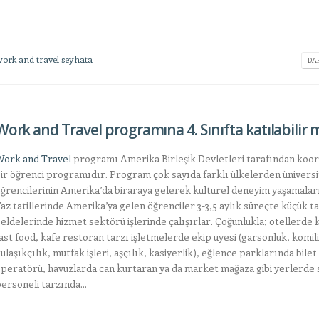
work and travel seyhata
DAH
Work and Travel programına 4. Sınıfta katılabilir 
ork and Travel
programı Amerika Birleşik Devletleri tarafından koor
ir öğrenci programıdır. Program çok sayıda farklı ülkelerden üniversi
ğrencilerinin Amerika’da biraraya gelerek kültürel deneyim yaşamaları
az tatillerinde Amerika’ya gelen öğrenciler 3-3,5 aylık süreçte küçük ta
eldelerinde hizmet sektörü işlerinde çalışırlar. Çoğunlukla; otellerde k
ast food, kafe restoran tarzı işletmelerde ekip üyesi (garsonluk, komili
ulaşıkçılık, mutfak işleri, aşçılık, kasiyerlik), eğlence parklarında bilet
peratörü, havuzlarda can kurtaran ya da market mağaza gibi yerlerde 
ersoneli tarzında...