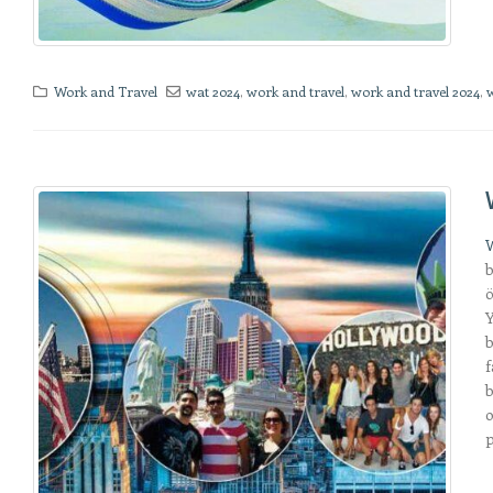
Work and Travel
wat 2024
,
work and travel
,
work and travel 2024
,
W
b
ö
Y
b
f
b
o
p