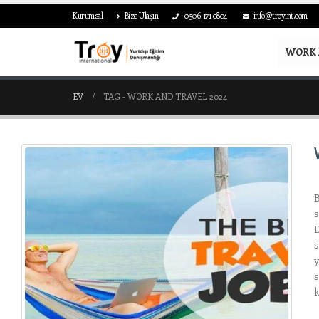
Kurumsal
Bize Ulaşın
0506 171 0804
info@troyint.com
WORK 
EV
TAG -
WORK AND TRAVEL 2024
W
B
s
D
s
y
s
k