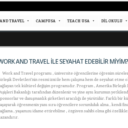
AND TRAVEL
CAMPUSA
TEACH USA
DIL OKULU
WORK AND TRAVEL İLE SEYAHAT EDEBİLİR MİYİM?
ork and Travel programı , üniversite öğrencilerine öğrenim sürele
irleşik Devletleri’nin resmi izni ile hem çalışma hem de seyahat etme o
ağlayan tek kültürel değişim programıdır. Program , Amerika Birleşik 
ışişleri Bakanlığı tarafından düzenlenir ve yine aynı kurumun yetkilend
ponsorlar ve danışmanlık şirketleri aracılığı ile yürütülür. Farklı bir kül
aşayarak öğrenmenin yanı sıra öğrencilere sorumluluk alma , kendi fi
ağlama , yaşamını idame ettirebilme , özgüven sahibi olma gibi özellikle
azandırır.