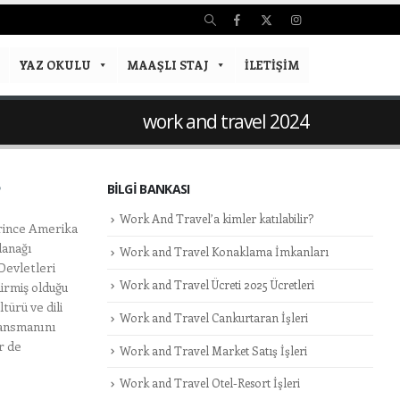
YAZ OKULU
MAAŞLI STAJ
İLETIŞIM
work and travel 2024
BILGI BANKASI
Work And Travel’a kimler katılabilir?
rince Amerika
lanağı
Work and Travel Konaklama İmkanları
Devletleri
Work and Travel Ücreti 2025 Ücretleri
irmiş olduğu
türü ve dili
Work and Travel Cankurtaran İşleri
nansmanını
r de
Work and Travel Market Satış İşleri
Work and Travel Otel-Resort İşleri