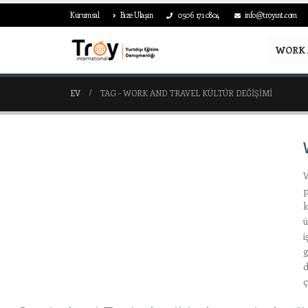
Kurumsal
Bize Ulaşın
0506 171 0804
info@troyint.com
WORK 
EV
TAG -
WORK AND TRAVEL KÜLTÜR DEĞIŞIMI
W
p
k
ü
i
g
d
ç