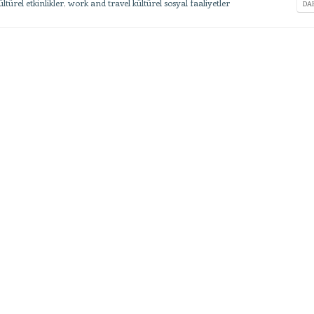
ltürel etkinlikler
,
work and travel kültürel sosyal faaliyetler
DAH