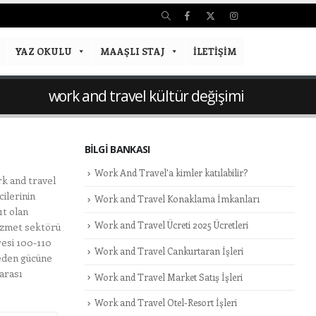
YAZ OKULU
MAAŞLI STAJ
İLETIŞIM
work and travel kültür değişimi
BILGI BANKASI
Work And Travel’a kimler katılabilir?
rk and travel
ilerinin
Work and Travel Konaklama İmkanları
ıt olan
Work and Travel Ücreti 2025 Ücretleri
hizmet sektörü
resi 100-110
Work and Travel Cankurtaran İşleri
beden gücüne
 arası
Work and Travel Market Satış İşleri
Work and Travel Otel-Resort İşleri