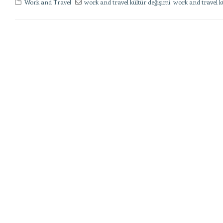
Work and Travel
work and travel kültür değişimi
,
work and travel kü