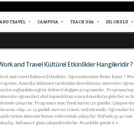
AND TRAVEL
CAMPUSA
TEACH USA
DIL OKULU
Work and Travel Kültürel Etkinlikler Hangileridir ?
ork and travel Kültürel Etkinlikler Öğrencilerimize Neler Katar ? Wo
rogramı, Amerika hükümeti tarafından desteklenen, üniversite öğrenc
atılım sağlayabileceği bir kültürel değişim programıdır. Programa kay
niversite öğrencileri okul kapandıktan sonra Amerika’ya giderler ve 
şlerinde çalışırlar. Programın max. Yasal süresi 120 gündür. Çalışma sü
ün arası olup, 10-15 günlük süre ise travel, tatil süresidir. Öğrenciler 
ayalı turizm alanında hizmet sektöründe çalışırlar. Haftada 35-40 saat
alışılıp, haftanın 6 günü çalışmaktadırlar. Bu şekilde günde 6-7...