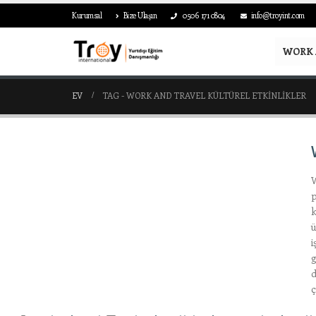
Kurumsal
Bize Ulaşın
0506 171 0804
info@troyint.com
WORK 
EV
TAG -
WORK AND TRAVEL KÜLTÜREL ETKINLIKLER
W
p
k
ü
i
g
d
ç