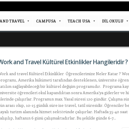
AND TRAVEL
CAMPUSA
TEACH USA
DIL OKULU
Work and Travel Kültürel Etkinlikler Hangileridir ?
ork and travel Kültürel Etkinlikler Öğrencilerimize Neler Katar ? Wo
rogramı, Amerika hükümeti tarafından desteklenen, üniversite öğrenc
atılım sağlayabileceği bir kültürel değişim programıdır. Programa kay
niversite öğrencileri okul kapandıktan sonra Amerika’ya giderler ve 
şlerinde çalışırlar. Programın max. Yasal süresi 120 gündür. Çalışma sü
ün arası olup, 10-15 günlük süre ise travel, tatil süresidir. Öğrenciler 
ayalı turizm alanında hizmet sektöründe çalışırlar. Haftada 35-40 saat
alışılıp, haftanın 6 günü çalışmaktadırlar. Bu şekilde günde 6-7...