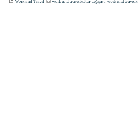
Work and Travel
work and travel kültür değişimi
,
work and travel kü