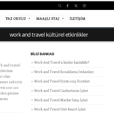
YAZ OKULU
MAAŞLI STAJ
İLETIŞIM
work and travel kültürel etkinlikler
BILGI BANKASI
Work And Travel’a kimler katılabilir?
rk and travel
ilerinin
Work and Travel Konaklama İmkanları
ıt olan
Work and Travel Ücreti 2025 Ücretleri
hizmet sektörü
resi 100-110
Work and Travel Cankurtaran İşleri
beden gücüne
 arası
Work and Travel Market Satış İşleri
Work and Travel Otel-Resort İşleri