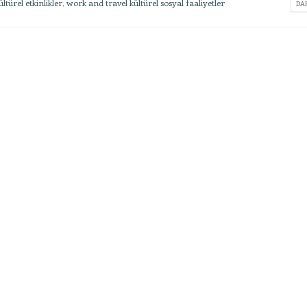
ltürel etkinlikler
,
work and travel kültürel sosyal faaliyetler
DAH