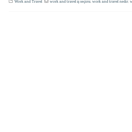
Work and Travel
work and travel iş seçimi
,
work and travel nedir
,
w