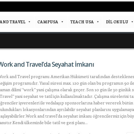
AND TRAVEL
CAMPUSA
TEACH USA
DIL OKULU
Work and Travel’da Seyahat İmkanı
ork and Travel programı Amerikan Hükümeti tarafından desteklenen 
eğişim programıdır. Yasal süresi max. 120 gün olan bu programın 90 il
aman dilimi ‘’work’’ yani çalışma olarak geçer. Son 10 gün ile 30 günlük 
’Travel’’ yani seyahat ve tatil için kullanılmaktadır. Çalışma sürelerini
ğrenciler işverenleri ile vedalaşıp sponsorlarına haber vererek bütün
ulundukları lokasyonlarından ayrılabilir seyahat planlarını uygulamaya
aşlayabilirler.Work and travel'da seyahat imkanı öğrencilermiz için büy
anstır.Kendi ülkemizde bile tatil ve gezi planı...