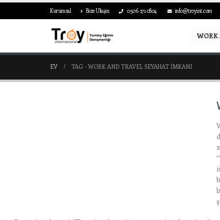
Kurumsal
Bize Ulaşın
0506 171 0804
info@troyint.com
WORK 
EV
TAG -
WORK AND TRAVEL SEYAHAT IMKANI
W
d
z
‘
ö
b
b
ş