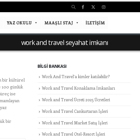
YAZ OKULU
MAAŞLI STAJ
İLETIŞIM
work and travel seyahat imkanı
BILGI BANKASI
Work And Travel’a kimler katılabilir?
bir kültürel
e 100 günlük
Work and Travel Konaklama İmkanları
süreç ise
Work and Travel Ücreti 2025 Ücretleri
 tamamlayan
 yaz
Work and Travel Cankurtaran İşleri
ük bir
Work and Travel Market Satış İşleri
Work and Travel Otel-Resort İşleri