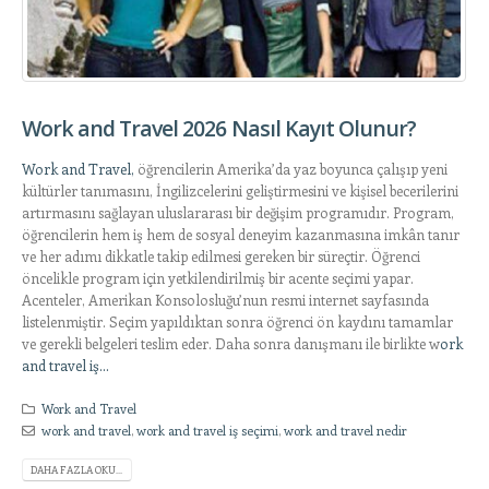
Work and Travel 2026 Nasıl Kayıt Olunur?
Work and Travel,
öğrencilerin Amerika’da yaz boyunca çalışıp yeni
kültürler tanımasını, İngilizcelerini geliştirmesini ve kişisel becerilerini
artırmasını sağlayan uluslararası bir değişim programıdır. Program,
öğrencilerin hem iş hem de sosyal deneyim kazanmasına imkân tanır
ve her adımı dikkatle takip edilmesi gereken bir süreçtir. Öğrenci
öncelikle program için yetkilendirilmiş bir acente seçimi yapar.
Acenteler, Amerikan Konsolosluğu’nun resmi internet sayfasında
listelenmiştir. Seçim yapıldıktan sonra öğrenci ön kaydını tamamlar
ve gerekli belgeleri teslim eder. Daha sonra danışmanı ile birlikte w
ork
and travel iş...
Work and Travel
work and travel
,
work and travel iş seçimi
,
work and travel nedir
DAHA FAZLA OKU...