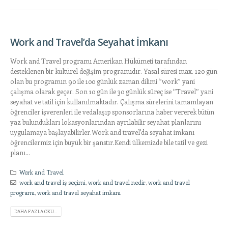
Work and Travel’da Seyahat İmkanı
Work and Travel programı Amerikan Hükümeti tarafından
desteklenen bir kültürel değişim programıdır. Yasal süresi max. 120 gün
olan bu programın 90 ile 100 günlük zaman dilimi ‘’work’’ yani
çalışma olarak geçer. Son 10 gün ile 30 günlük süreç ise ‘’Travel’’ yani
seyahat ve tatil için kullanılmaktadır. Çalışma sürelerini tamamlayan
öğrenciler işverenleri ile vedalaşıp sponsorlarına haber vererek bütün
yaz bulundukları lokasyonlarından ayrılabilir seyahat planlarını
uygulamaya başlayabilirler.Work and travel'da seyahat imkanı
öğrencilermiz için büyük bir şanstır.Kendi ülkemizde bile tatil ve gezi
planı...
Work and Travel
work and travel iş seçimi
,
work and travel nedir
,
work and travel
programı
,
work and travel seyahat imkanı
DAHA FAZLA OKU...