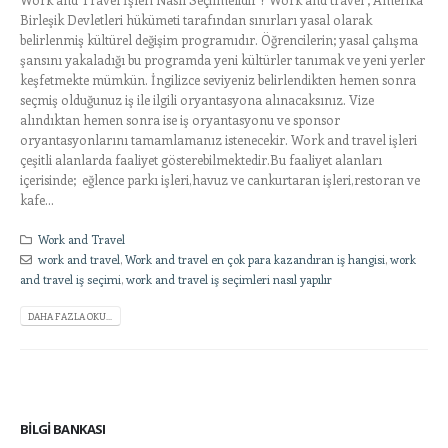
Birleşik Devletleri hükümeti tarafından sınırları yasal olarak
belirlenmiş kültürel değişim programıdır. Öğrencilerin; yasal çalışma
şansını yakaladığı bu programda yeni kültürler tanımak ve yeni yerler
keşfetmekte mümkün. İngilizce seviyeniz belirlendikten hemen sonra
seçmiş olduğunuz iş ile ilgili oryantasyona alınacaksınız. Vize
alındıktan hemen sonra ise iş oryantasyonu ve sponsor
oryantasyonlarını tamamlamanız istenecekir. Work and travel işleri
çeşitli alanlarda faaliyet gösterebilmektedir.Bu faaliyet alanları
içerisinde; eğlence parkı işleri,havuz ve cankurtaran işleri,restoran ve
kafe...
Work and Travel
work and travel
,
Work and travel en çok para kazandıran iş hangisi
,
work
and travel iş seçimi
,
work and travel iş seçimleri nasıl yapılır
DAHA FAZLA OKU...
BILGI BANKASI