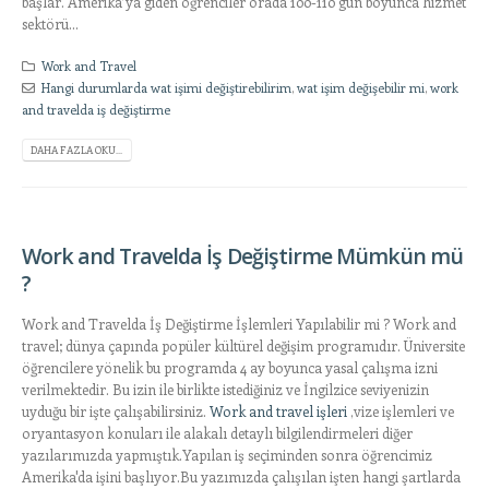
başlar. Amerika’ya giden öğrenciler orada 100-110 gün boyunca hizmet
sektörü...
Work and Travel
Hangi durumlarda wat işimi değiştirebilirim
,
wat işim değişebilir mi
,
work
and travelda iş değiştirme
DAHA FAZLA OKU...
Work and Travelda İş Değiştirme Mümkün mü
?
Work and Travelda İş Değiştirme İşlemleri Yapılabilir mi ? Work and
travel; dünya çapında popüler kültürel değişim programıdır. Üniversite
öğrencilere yönelik bu programda 4 ay boyunca yasal çalışma izni
verilmektedir. Bu izin ile birlikte istediğiniz ve İngilzice seviyenizin
uyduğu bir işte çalışabilirsiniz.
Work and travel işleri
,vize işlemleri ve
oryantasyon konuları ile alakalı detaylı bilgilendirmeleri diğer
yazılarımızda yapmıştık.Yapılan iş seçiminden sonra öğrencimiz
Amerika'da işini başlıyor.Bu yazımızda çalışılan işten hangi şartlarda