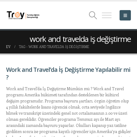
work and travelda iş değiştirme
EV
TAG -
WORK AND TRAVELDA IŞ DEĞIŞTIRME
Work and Travel’da İş Değiştirme Yapılabilir mi
?
Work and Travel'da İş Değiştirme Mümkün mü ? Work and Travel
programı Amerika hükümeti tarafından desteklenen bir kültürel
değişim programıdır. Programa başvuru şartları, örgün öğretim olup
4 yıllık fakültelerde lisans öğrencisi olmak, orta seviyede İngilizce
bilmek ve transkript üzerindeki genel not ortalamasının 2.00 ve üzeri
olması gereklidir. Öğrenciler programa Temmuz ayı ile Mart ayı
arasındaki zamanda başvuru yaparlar. Okulları kapanıp yaz tatiline
girdikten sonra ise programa kayıtlı öğrenciler için Amerika’ya gidişler