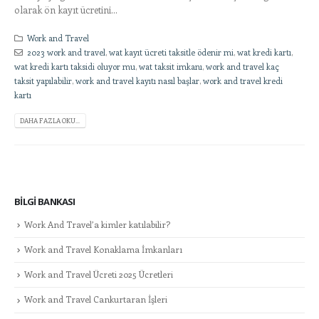
olarak ön kayıt ücretini...
Work and Travel
2023 work and travel
,
wat kayıt ücreti taksitle ödenir mi
,
wat kredi kartı
,
wat kredi kartı taksidi oluyor mu
,
wat taksit imkanı
,
work and travel kaç
taksit yapılabilir
,
work and travel kayıtı nasıl başlar
,
work and travel kredi
kartı
DAHA FAZLA OKU...
BILGI BANKASI
Work And Travel’a kimler katılabilir?
Work and Travel Konaklama İmkanları
Work and Travel Ücreti 2025 Ücretleri
Work and Travel Cankurtaran İşleri