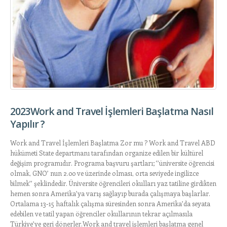
2023Work and Travel İşlemleri Başlatma Nasıl
Yapılır ?
Work and Travel İşlemleri Başlatma Zor mu ? Work and Travel ABD
hükümeti State departmanı tarafından organize edilen bir kültürel
değişim programıdır. Programa başvuru şartları; ‘’üniversite öğrencisi
olmak, GNO’ nun 2.00 ve üzerinde olması, orta seviyede ingilizce
bilmek’’ şeklindedir. Üniversite öğrencileri okulları yaz tatiline girdikten
hemen sonra Amerika’ya varış sağlayıp burada çalışmaya başlarlar.
Ortalama 13-15 haftalık çalışma süresinden sonra Amerika’da seyata
edebilen ve tatil yapan öğrenciler okullarının tekrar açılmasıla
Türkiye’ye geri dönerler.Work and travel işlemleri başlatma genel