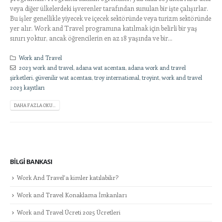
veya diğer ülkelerdeki işverenler tarafından sunulan bir işte çalışırlar.
Bu işler genellikle yiyecek ve içecek sektöründe veya turizm sektöründe
yer alır. Work and Travel programına katılmak için belirli bir yaş
sınırı yoktur, ancak öğrencilerin en az 18 yaşında ve bir...
Work and Travel
2023 work and travel
,
adana wat acentası
,
adana work and travel
şirketleri
,
güvenilir wat acentası
,
troy international
,
troyint
,
work and travel
2023 kayıtları
DAHA FAZLA OKU...
BILGI BANKASI
Work And Travel’a kimler katılabilir?
Work and Travel Konaklama İmkanları
Work and Travel Ücreti 2025 Ücretleri