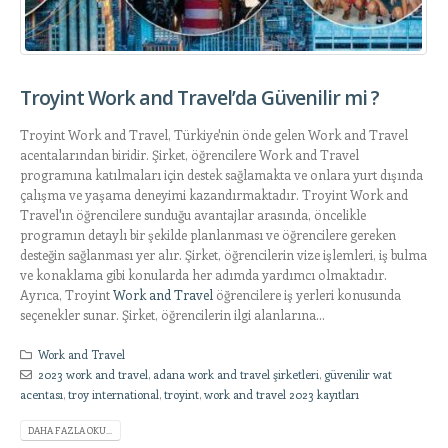
Troyint Work and Travel’da Güvenilir mi ?
Troyint Work and Travel, Türkiye'nin önde gelen Work and Travel
acentalarından biridir. Şirket, öğrencilere Work and Travel
programına katılmaları için destek sağlamakta ve onlara yurt dışında
çalışma ve yaşama deneyimi kazandırmaktadır. Troyint Work and
Travel'ın öğrencilere sunduğu avantajlar arasında, öncelikle
programın detaylı bir şekilde planlanması ve öğrencilere gereken
desteğin sağlanması yer alır. Şirket, öğrencilerin vize işlemleri, iş bulma
ve konaklama gibi konularda her adımda yardımcı olmaktadır.
Ayrıca, Troyint
Work and Travel
öğrencilere iş yerleri konusunda
seçenekler sunar. Şirket, öğrencilerin ilgi alanlarına...
Work and Travel
2023 work and travel
,
adana work and travel şirketleri
,
güvenilir wat
acentası
,
troy international
,
troyint
,
work and travel 2023 kayıtları
DAHA FAZLA OKU...