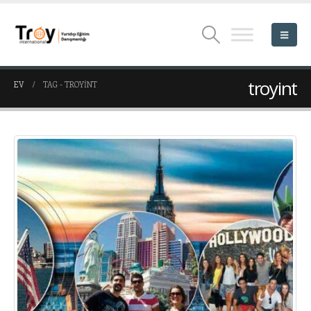
troyint
EV
TAG -
TROYINT