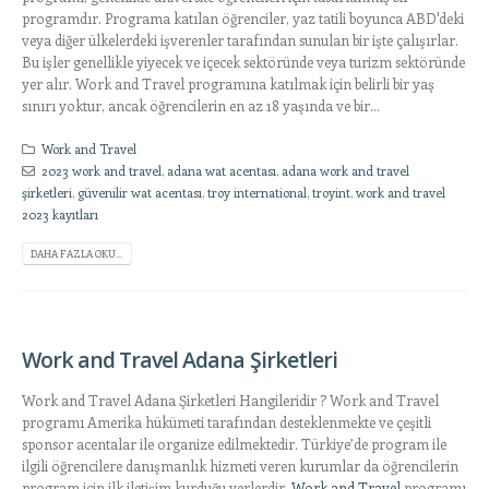
programdır. Programa katılan öğrenciler, yaz tatili boyunca ABD'deki
veya diğer ülkelerdeki işverenler tarafından sunulan bir işte çalışırlar.
Bu işler genellikle yiyecek ve içecek sektöründe veya turizm sektöründe
yer alır. Work and Travel programına katılmak için belirli bir yaş
sınırı yoktur, ancak öğrencilerin en az 18 yaşında ve bir...
Work and Travel
2023 work and travel
,
adana wat acentası
,
adana work and travel
şirketleri
,
güvenilir wat acentası
,
troy international
,
troyint
,
work and travel
2023 kayıtları
DAHA FAZLA OKU...
Work and Travel Adana Şirketleri
Work and Travel Adana Şirketleri Hangileridir ? Work and Travel
programı Amerika hükümeti tarafından desteklenmekte ve çeşitli
sponsor acentalar ile organize edilmektedir. Türkiye’de program ile
ilgili öğrencilere danışmanlık hizmeti veren kurumlar da öğrencilerin
program için ilk iletişim kurduğu yerlerdir.
Work and Travel
programı