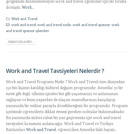
gölgesinde düzenlenemeyen work and travel öğrenciler için bir fırsata
dönüştü.
Work...
Work and Travel
work and travel
,
work and travel nedir
,
work and travel sponsor
,
work
and travel sponsor işlemleri
DAHA FAZLA OKU...
Work and Travel Tavsiyeleri Nelerdir ?
Work and Travel Programı Nedir ? Work and Travel; tüm dünyadan
150 bin kişinin katıldığı kültürel değişim programıdır. Amerika’ yı bir
turist gibi değil, ülkenin içinden biri gibi yaşamanızı ve anlamanızı
sağlayan ve bunu yaparken de ulaşım masraflarınızı karşılayıp
yanınızda bir miktar parayla dönebileceğiniz bir programdır. Program
içerisinde öğrencilerin dikkat etmesi gereken noktalar bulunmaktadır.
Bu yazımızda sizlere rahat bir yaz geçirmeniz için work and travel
tavsiyeleri konusunu anlatacağız. Work and Travel ve Türkiye
Katılımları
Work and Travel
, öğrenci iken Amerika’daki hayatı...