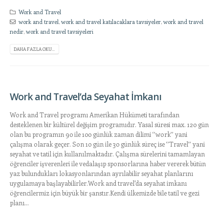
Work and Travel
work and travel
,
work and travel katılacaklara tavsiyeler
,
work and travel
nedir
,
work and travel tavsiyeleri
DAHA FAZLA OKU...
Work and Travel’da Seyahat İmkanı
Work and Travel programı Amerikan Hükümeti tarafından
desteklenen bir kültürel değişim programıdır. Yasal süresi max. 120 gün
olan bu programın 90 ile 100 günlük zaman dilimi ‘’work’’ yani
çalışma olarak geçer. Son 10 gün ile 30 günlük süreç ise ‘’Travel’’ yani
seyahat ve tatil için kullanılmaktadır. Çalışma sürelerini tamamlayan
öğrenciler işverenleri ile vedalaşıp sponsorlarına haber vererek bütün
yaz bulundukları lokasyonlarından ayrılabilir seyahat planlarını
uygulamaya başlayabilirler.Work and travel'da seyahat imkanı
öğrencilermiz için büyük bir şanstır.Kendi ülkemizde bile tatil ve gezi
planı...